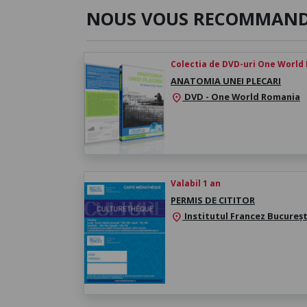
NOUS VOUS RECOMMAN
Colectia de DVD-uri One World
ANATOMIA UNEI PLECARI
DVD - One World Romania
location_on
Valabil 1 an
PERMIS DE CITITOR
Institutul Francez Bucureșt
location_on