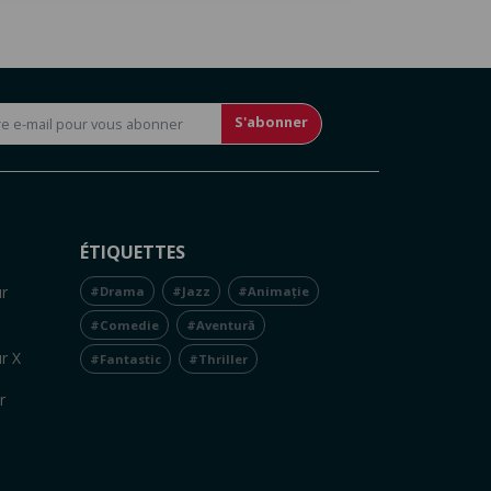
S'abonner
ÉTIQUETTES
r
#Drama
#Jazz
#Animație
#Comedie
#Aventură
r X
#Fantastic
#Thriller
r