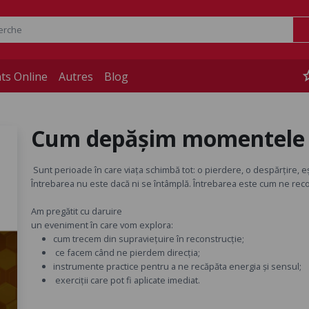
st
ts Online
Autres
Blog
Cum depășim momentele de
Sunt perioade în care viața schimbă tot: o pierdere, o despărțire, e
Întrebarea nu este dacă ni se întâmplă. Întrebarea este cum ne rec
Am pregătit cu daruire
un eveniment în care vom explora:
cum trecem din supraviețuire în reconstrucție;
ce facem când ne pierdem direcția;
instrumente practice pentru a ne recăpăta energia și sensul;
exerciții care pot fi aplicate imediat.