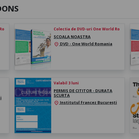
DONS
 Ro
Colectia de DVD-uri One World Ro
SCOALA NOASTRA
DVD - One World Romania
location_on
Valabil 3 luni
PERMIS DE CITITOR - DURATA
SCURTA
i
Institutul Francez București
location_on