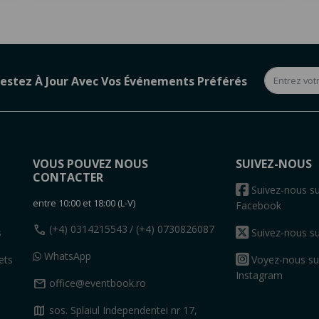
estez À Jour Avec Vos Événements Préférés
VOUS POUVEZ NOUS
SUIVEZ-NOUS
CONTACTER
s
Suivez-nous su
entre 10:00 et 18:00 (L-V)
Facebook
call
(+4) 0314215543
/ (+4) 0730826087
s
Suivez-nous su
WhatsApp
ets
Voyez-nous su
Instagram
mail
office@eventbook.ro
map
sos. Splaiul Independentei nr 17,