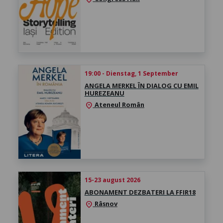
19:00 - Dienstag, 1 September
ANGELA MERKEL ÎN DIALOG CU EMIL
HUREZEANU
Ateneul Român
location_on
15-23 august 2026
ABONAMENT DEZBATERI LA FFIR18
Râșnov
location_on