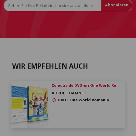
Abonnieren
WIR EMPFEHLEN AUCH
Colectia de DVD-uri One World Ro
AURUL TOAMNEI
DVD - One World Romania
location_on