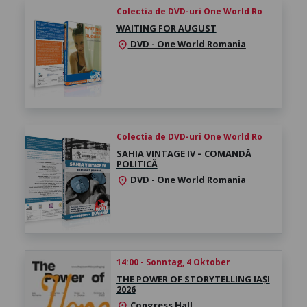
Colectia de DVD-uri One World Ro
WAITING FOR AUGUST
DVD - One World Romania
location_on
Colectia de DVD-uri One World Ro
SAHIA VINTAGE IV – COMANDĂ
POLITICĂ
DVD - One World Romania
location_on
14:00 - Sonntag, 4 Oktober
THE POWER OF STORYTELLING IAȘI
2026
Congress Hall
location_on