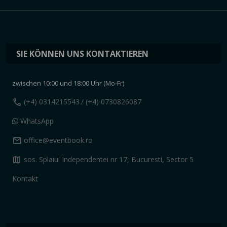
SIE KÖNNEN UNS KONTAKTIEREN
zwischen 10:00 und 18:00 Uhr (Mo-Fr)
call
(+4) 0314215543
/ (+4) 0730826087
WhatsApp
mail
office@eventbook.ro
map
sos. Splaiul Independentei nr 17, Bucuresti, Sector 5
Kontakt