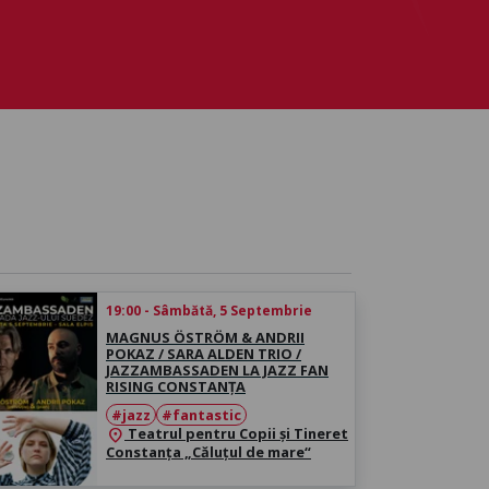
19:00 - Sâmbătă, 5 Septembrie
MAGNUS ÖSTRÖM & ANDRII
POKAZ / SARA ALDEN TRIO /
JAZZAMBASSADEN LA JAZZ FAN
RISING CONSTANȚA
#jazz
#fantastic
Teatrul pentru Copii şi Tineret
location_on
Constanţa „Căluţul de mare“