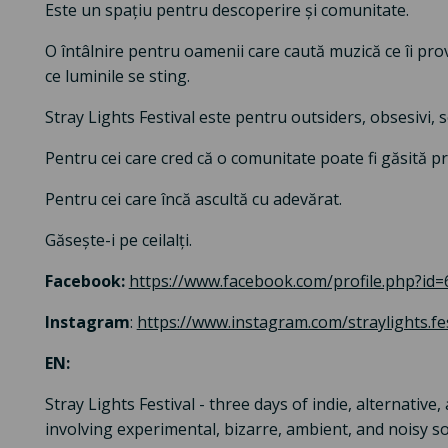
Este un spațiu pentru descoperire și comunitate.
O întâlnire pentru oamenii care caută muzică ce îi pro
ce luminile se sting.
Stray Lights Festival este pentru outsiders, obsesivi, sen
Pentru cei care cred că o comunitate poate fi găsită pr
Pentru cei care încă ascultă cu adevărat.
Găsește-i pe ceilalți.
Facebook:
https://www.facebook.com/profile.php?id
Instagram
:
https://www.instagram.com/straylights.fes
EN:
Stray Lights Festival - three days of indie, alternati
involving experimental, bizarre, ambient, and noisy s