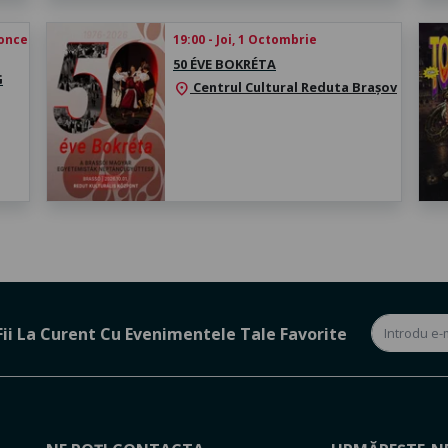
oncert: 20:30
19:00 - Joi, 1 Octombrie
50 ÉVE BOKRÉTA
G
Centrul Cultural Reduta Brașov
location_on
Fii La Curent Cu Evenimentele Tale Favorite