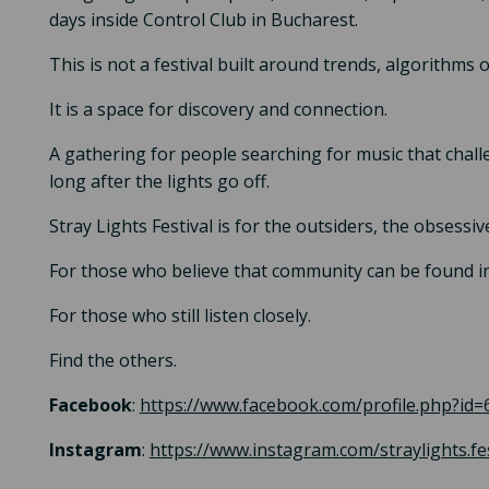
days inside Control Club in Bucharest.
This is not a festival built around trends, algorithm
It is a space for discovery and connection.
A gathering for people searching for music that cha
long after the lights go off.
Stray Lights Festival is for the outsiders, the obsessi
For those who believe that community can be found in
For those who still listen closely.
Find the others.
Facebook
:
https://www.facebook.com/profile.php?id
Instagram
:
https://www.instagram.com/straylights.fes