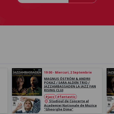
19:00 - Miercuri, 2 Septembrie
MAGNUS ÖSTRÖM & ANDRII
POKAZ / SARA ALDEN TRIO /
JAZZAMBASSADEN LA JAZZ FAN
RISING CLUJ
#jazz
#fantastic
Studioul de Concerte al
location_on
Academiei Nationale de Muzica
"Gheorghe Dima"