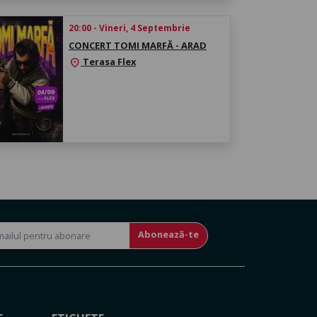
20:00 - Vineri, 4 Septembrie
CONCERT TOMI MARFĂ - ARAD
Terasa Flex
location_on
Abonează-te