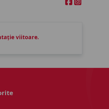
ație viitoare.
orite