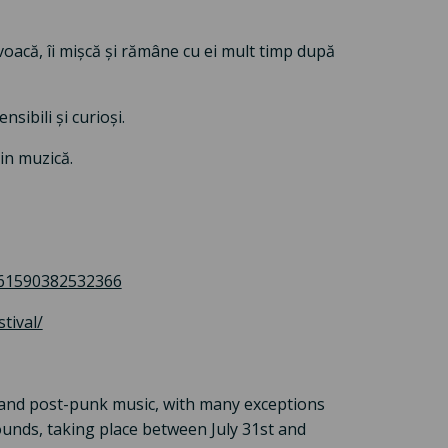
voacă, îi mișcă și rămâne cu ei mult timp după
sibili și curioși.
in muzică.
=61590382532366
tival/
ve, and post-punk music, with many exceptions
ounds, taking place between July 31st and