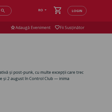
shopping_cart
search
RO
LOGIN
star
favorite
Adaugă Eveniment
Fii Susținător
nativă și post-punk, cu multe excepții care trec
lie și 2 august în Control Club — inima