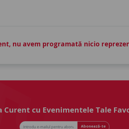
nt, nu avem programată nicio reprezent
la Curent cu Evenimentele Tale Fav
Abonează-te