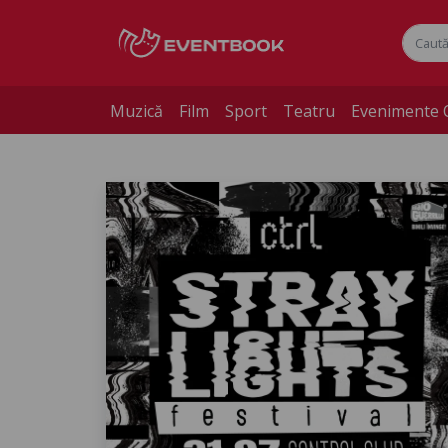
Muzică
Film
Sport
Teatru
Evenimente 