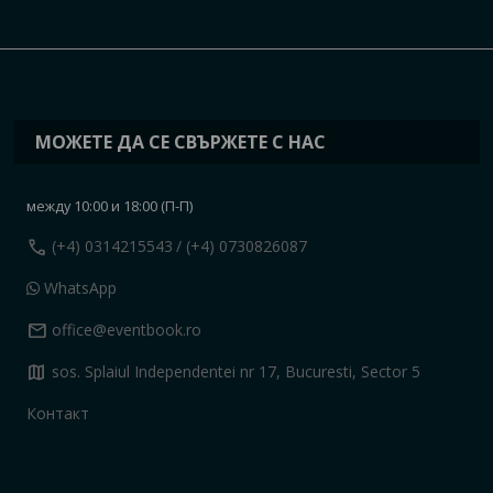
МОЖЕТЕ ДА СЕ СВЪРЖЕТЕ С НАС
между 10:00 и 18:00 (П-П)
call
(+4) 0314215543
/ (+4) 0730826087
WhatsApp
mail
office@eventbook.ro
map
sos. Splaiul Independentei nr 17, Bucuresti, Sector 5
Контакт