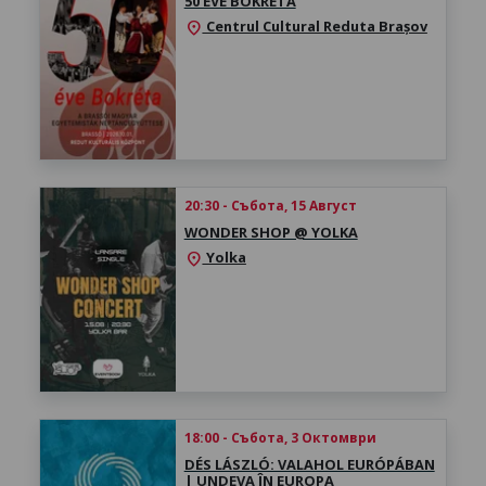
50 ÉVE BOKRÉTA
Centrul Cultural Reduta Brașov
location_on
20:30 - Събота, 15 Август
WONDER SHOP @ YOLKA
Yolka
location_on
18:00 - Събота, 3 Октомври
DÉS LÁSZLÓ: VALAHOL EURÓPÁBAN
| UNDEVA ÎN EUROPA