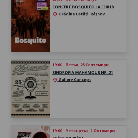
CONCERT BOSQUITO LA FFIR18
Grădina Cetății Râșnov
location_on
19:00 - Петък, 25 Септември
SINDROFIA MAHAMOUR NR. 21
Gallery Concept
location_on
19:00 - Четвъртък, 1 Октомври