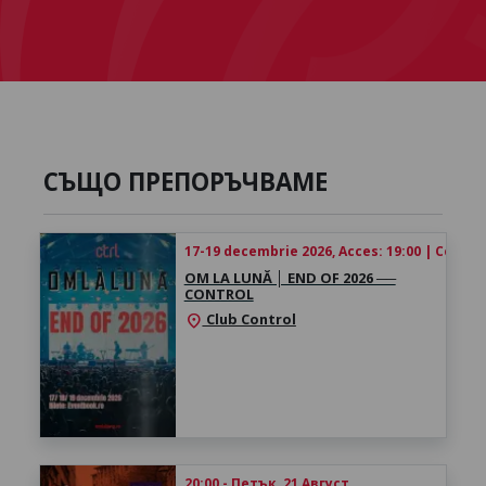
СЪЩО ПРЕПОРЪЧВАМЕ
17-19 decembrie 2026, Acces: 19:00 | Concert
OM LA LUNĂ │ ​END OF 2026 ──
CONTROL
Club Control
location_on
20:00 - Петък, 21 Август