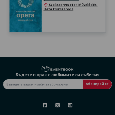
Szakszervezetek Művelődési
location_on
Háza Csíkszereda
Бъдете в крак с любимите си събития
Абонирай се