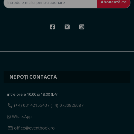
Abonează-te
NE POȚI CONTACTA
între orele 10:00 și 18:00 (L-V)
call
(+4) 0314215543
/ (+4) 0730826087
WhatsApp
mail
office@eventbook.ro