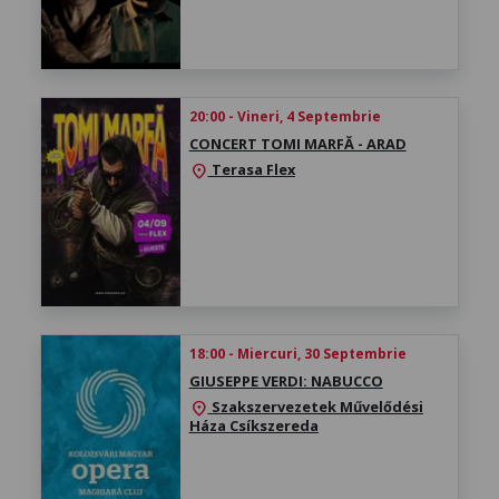
20:00 - Vineri, 4 Septembrie
CONCERT TOMI MARFĂ - ARAD
Terasa Flex
location_on
18:00 - Miercuri, 30 Septembrie
GIUSEPPE VERDI: NABUCCO
Szakszervezetek Művelődési
location_on
Háza Csíkszereda