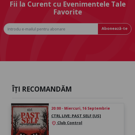
Fii la Curent cu Evenimentele Tale
Favorite
Abonează-te
ÎȚI RECOMANDĂM
20:00 - Miercuri, 16 Septembrie
CTRL LIVE: PAST SELF [US]
Club Control
location_on