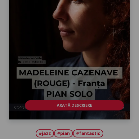
ARATĂ DESCRIERE
#jazz
#pian
#fantastic