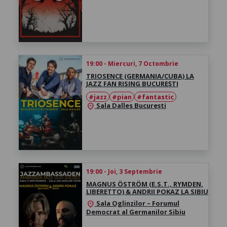
19:00 - Miercuri, 7 Octombrie
TRIOSENCE (GERMANIA/CUBA) LA
JAZZ FAN RISING BUCUREȘTI
#jazz
#pian
#fantastic
Sala Dalles București
location_on
19:00 - Joi, 3 Septembrie
MAGNUS ÖSTRÖM (E.S.T., RYMDEN,
LIBERETTO) & ANDRII POKAZ LA SIBIU
Sala Oglinzilor – Forumul
location_on
Democrat al Germanilor Sibiu