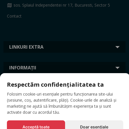
map
sos. Splaiul Independentei nr 17, Bucuresti, Sector 5
Contact
LINKURI EXTRA
INFORMAȚII
Respectăm confidențialitatea ta
ETICHETE
Folosim cookie-uri esențiale pentru funcționarea site-ului
(sesiune, coș, autentificare, plăți). Cookie-urile de analiză și
marketing ne ajută să îmbunătățim experiența ta și sunt
activate doar cu acordul tău.
Acceptă toate
Doar esențiale