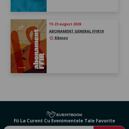
15-23 august 2026
ABONAMENT GENERAL FFIR18
Râșnov
location_on
Fii La Curent Cu Evenimentele Tale Favorite