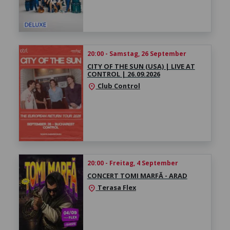
20:00 - Samstag, 26 September
CITY OF THE SUN (USA) | LIVE AT
CONTROL | 26.09.2026
Club Control
location_on
20:00 - Freitag, 4 September
CONCERT TOMI MARFĂ - ARAD
Terasa Flex
location_on