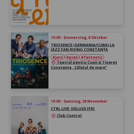
19:00 - Donnerstag, 8 Oktober
TRIOSENCE (GERMANIA/CUBA) LA
JAZZ FAN RISING CONSTANȚA
#jazz
#pian
#fantastic
Teatrul pentru Copii şi Tineret
location_on
Constanţa „Căluţul de mare“
19:00 - Samstag, 28 November
CTRL LIVE: DELUXE [FR]
Club Control
location_on