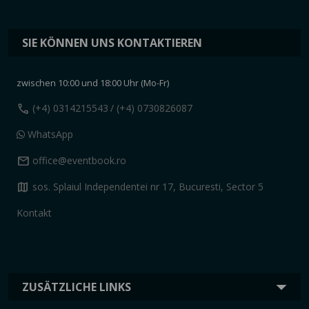
SIE KÖNNEN UNS KONTAKTIEREN
zwischen 10:00 und 18:00 Uhr (Mo-Fr)
call
(+4) 0314215543
/ (+4) 0730826087
WhatsApp
mail
office@eventbook.ro
map
sos. Splaiul Independentei nr 17, Bucuresti, Sector 5
Kontakt
ZUSÄTZLICHE LINKS