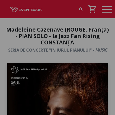
shopping_cart
search
Madeleine Cazenave (ROUGE, Franța)
- PIAN SOLO - la Jazz Fan Rising
CONSTANȚA
SERIA DE CONCERTE "ÎN JURUL PIANULUI" -
MUSIC