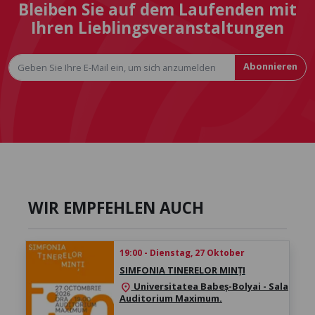
Bleiben Sie auf dem Laufenden mit
Ihren Lieblingsveranstaltungen
Abonnieren
WIR EMPFEHLEN AUCH
19:00 - Dienstag, 27 Oktober
SIMFONIA TINERELOR MINȚI
Universitatea Babeș-Bolyai - Sala
location_on
Auditorium Maximum.