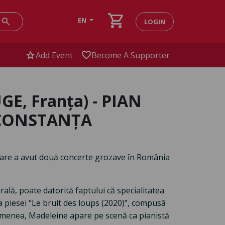
shopping_cart
search
EN
LOGIN
star
favorite
Add Event
Become A Supporter
E, Franța) - PIAN
g CONSTANȚA
 care a avut două concerte grozave în România
ală, poate datorită faptului că specialitatea
a piesei “Le bruit des loups (2020)”, compusă
semenea, Madeleine apare pe scenă ca pianistă