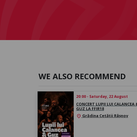
WE ALSO RECOMMEND
20:00 - Saturday, 22 August
CONCERT LUPII LUI CALANCEA 
GUZ LA FFIR18
Grădina Cetății Râșnov
location_on