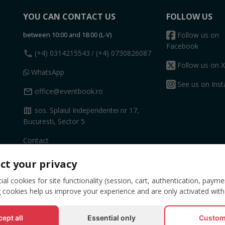
YOU CAN CONTACT US
FOLLOW US
between 10:00 and 18:00 (L-V)
Follow us on
Facebook
call
(+4) 0314215543
/ (+4) 0730826087
Follow us on X
WhatsApp
See us on Ins
mail
office@eventbook.ro
map
sos. Splaiul Independentei nr 17,
Bucuresti, Sector 5
Contact
ct your privacy
al cookies for site functionality (session, cart, authentication, payme
 cookies help us improve your experience and are only activated with
ept all
Essential only
Custom