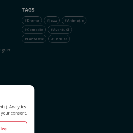
TAGS
#Drama
#Jazz
#Animație
#Comedie
#Aventură
#Fantastic
#Thriller
tagram
nts). Analytics
 your consent.
ize