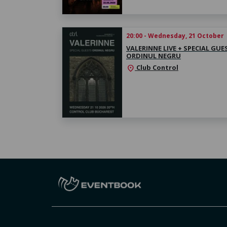
20:00 - Wednesday, 21 October
VALERINNE LIVE + SPECIAL GUE
ORDINUL NEGRU
Club Control
location_on