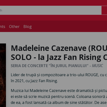
nts
Other
Blog
Madeleine Cazenave (ROUG
SOLO - la Jazz Fan Risin
SERIA DE CONCERTE "ÎN JURUL PIANULUI" -
MUSIC
Lider de trupă și compozitoare a trio-ului ROUGE, cu
în 2021, cu Jazz Fan Rising.
Muzica lui Madeleine Cazenave este dramatică și pictur
ei este să scrie muzică pentru scenă. Coloana sonoră 
de ea, a fost lansată ca album de sine stătător. De a