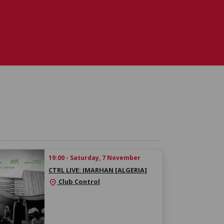
19:00 - Saturday, 7 November
CTRL LIVE: IMARHAN [ALGERIA]
Club Control
location_on