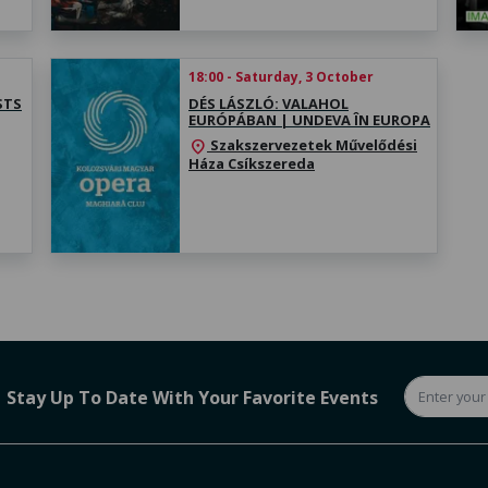
18:00 - Saturday, 3 October
STS
DÉS LÁSZLÓ: VALAHOL
EURÓPÁBAN | UNDEVA ÎN EUROPA
Szakszervezetek Művelődési
location_on
Háza Csíkszereda
Stay Up To Date With Your Favorite Events