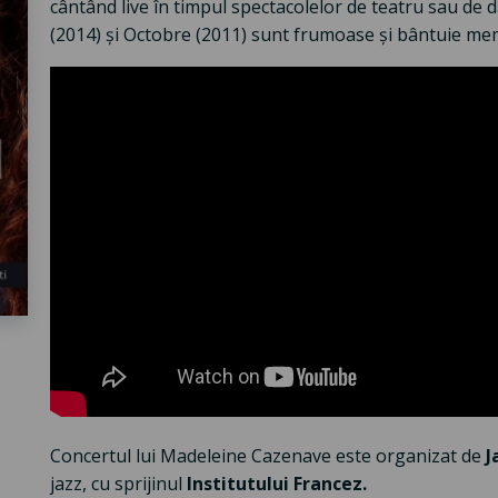
cântând live în timpul spectacolelor de teatru sau de 
(2014) și Octobre (2011) sunt frumoase și bântuie memo
Concertul lui Madeleine Cazenave este organizat de
J
jazz, cu sprijinul
Institutului Francez.