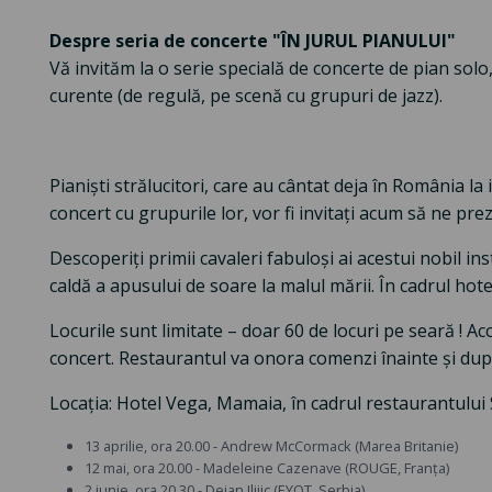
Despre seria de concerte "ÎN JURUL PIANULUI"
Vă invităm la o serie specială de concerte de pian solo
curente (de regulă, pe scenă cu grupuri de jazz).
Pianiști strălucitori, care au cântat deja în România la i
concert cu grupurile lor, vor fi invitați acum să ne prezi
Descoperiți primii cavaleri fabuloși ai acestui nobil i
caldă a apusului de soare la malul mării. În cadrul hot
Locurile sunt limitate – doar 60 de locuri pe seară ! Ac
concert. Restaurantul va onora comenzi înainte și dup
Locația: Hotel Vega, Mamaia, în cadrul restaurantului 
13 aprilie, ora 20.00 - Andrew McCormack (Marea Britanie)
12 mai, ora 20.00 - Madeleine Cazenave (ROUGE, Franța)
2 iunie, ora 20.30 - Dejan Ilijic (EYOT, Serbia)