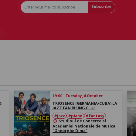
Subscribe
19:00 - Tuesday, 6 October
&
TRIOSENCE (GERMANIA/CUBA) LA
JAZZ FAN RISING CLUJ
#jazz
#piano
#fantasy
Studioul de Concerte al
location_on
Academiei Nationale de Muzica
"Gheorghe Dima"