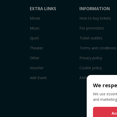
EXTRA LINKS
INFORMATION
Movie
How to buy tickets
Music
For promoters
Sport
Ticket outlets
Theater
Terms and conditions
Other
Privacy policy
Voucher
Cookie policy
Add Event
ANPC
We respe
We use essenti
and marketing
Acc