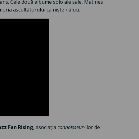
dans. Cele două albume solo ale sale, Matines
ria ascultătorului ca niște năluci.
azz Fan Rising
, asociația
connoisseur
-ilor de