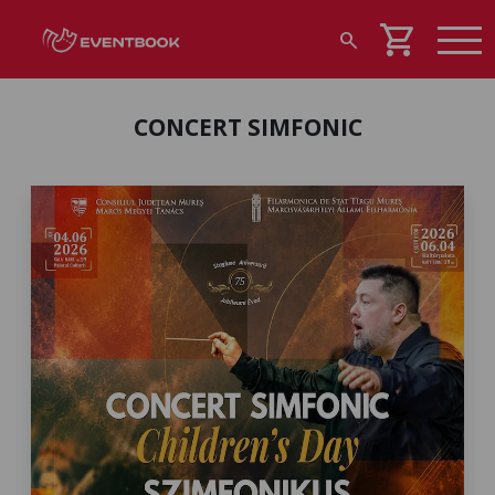
shopping_cart
search
CONCERT SIMFONIC