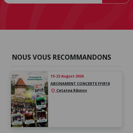
NOUS VOUS RECOMMANDONS
15-22 August 2026
ABONAMENT CONCERTE FFIR18
Cetatea Râșnov
location_on