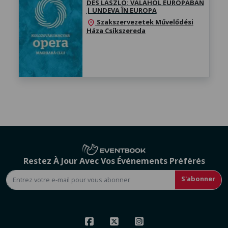
DÉS LÁSZLÓ: VALAHOL EURÓPÁBAN
| UNDEVA ÎN EUROPA
Szakszervezetek Művelődési
location_on
Háza Csíkszereda
Restez À Jour Avec Vos Événements Préférés
S'abonner