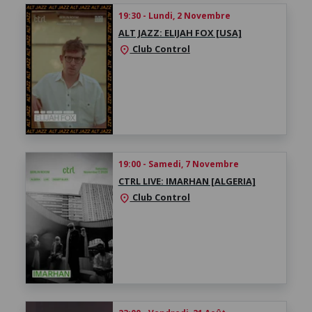
19:30 - Lundi, 2 Novembre
ALT JAZZ: ELIJAH FOX [USA]
Club Control
location_on
19:00 - Samedi, 7 Novembre
CTRL LIVE: IMARHAN [ALGERIA]
Club Control
location_on