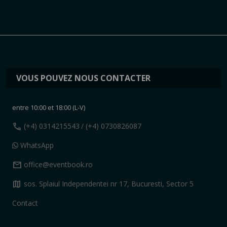
VOUS POUVEZ NOUS CONTACTER
entre 10:00 et 18:00 (L-V)
call
(+4) 0314215543
/ (+4) 0730826087
WhatsApp
mail
office@eventbook.ro
map
sos. Splaiul Independentei nr 17, Bucuresti, Sector 5
Contact