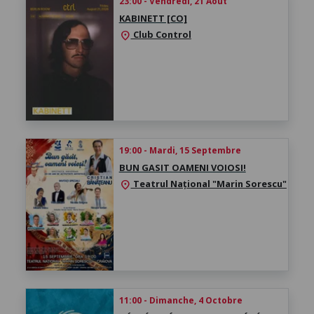
23:00 - Vendredi, 21 Août
KABINETT [CO]
Club Control
location_on
19:00 - Mardi, 15 Septembre
BUN GASIT OAMENI VOIOSI!
Teatrul Național "Marin Sorescu"
location_on
11:00 - Dimanche, 4 Octobre