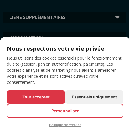
LIENS SUPPLÉMENTAIRES
INFORMATION
Nous respectons votre vie privée
Nous utilisons des cookies essentiels pour le fonctionnement
ÉTIQUETTES
du site (session, panier, authentification, paiements). Les
cookies d'analyse et de marketing nous aident à améliorer
votre expérience et ne sont activés qu'avec votre
consentement.
Tout accepter
Essentiels uniquement
Personnaliser
© Tous droits réservés EVENTBOOK SRL.
Politique de cookies