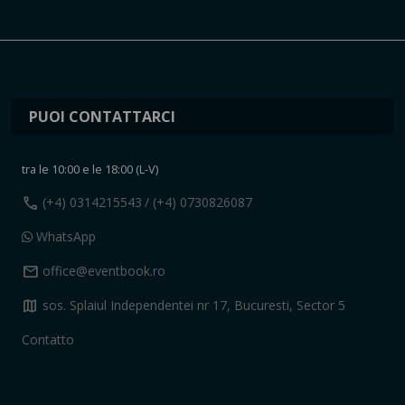
PUOI CONTATTARCI
tra le 10:00 e le 18:00 (L-V)
call
(+4) 0314215543
/ (+4) 0730826087
WhatsApp
mail
office@eventbook.ro
map
sos. Splaiul Independentei nr 17, Bucuresti, Sector 5
Contatto