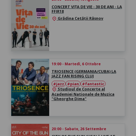
CONCERT VIȚA DE VIE - 30 DE ANI - LA
FFIR18
Grădina Cetății Râșnov
location_on
19:00 - Martedì, 6 Ottobre
TRIOSENCE (GERMANIA/CUBA) LA
JAZZ FAN RISING CLUJ
#jazz
#pian
#fantastic
Studioul de Concerte al
location_on
Academiei Nationale de Muzica
"Gheorghe Dima"
20:00 - Sabato, 26 Settembre