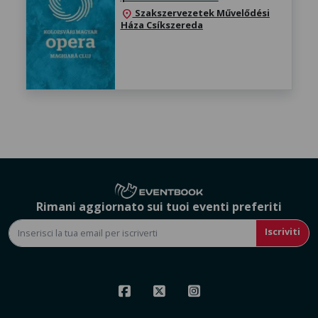
Szakszervezetek Művelődési
location_on
Háza Csíkszereda
Rimani aggiornato sui tuoi eventi preferiti
Iscriviti