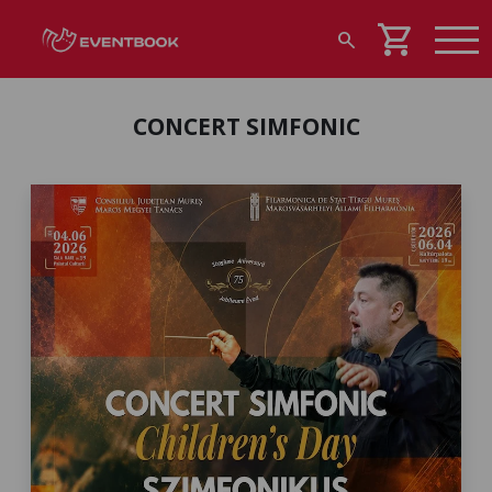
shopping_cart
search
CONCERT SIMFONIC