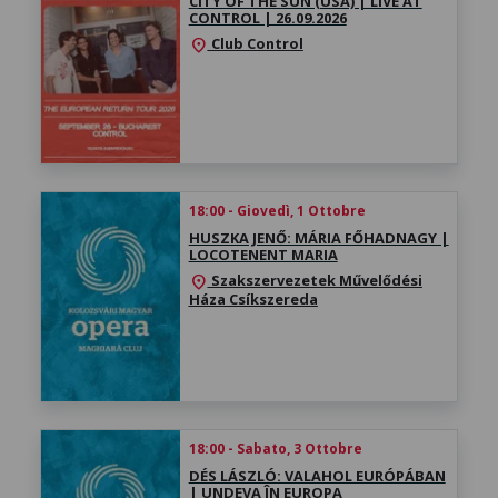
CITY OF THE SUN (USA) | LIVE AT
CONTROL | 26.09.2026
Club Control
location_on
18:00 - Giovedì, 1 Ottobre
HUSZKA JENŐ: MÁRIA FŐHADNAGY |
LOCOTENENT MARIA
Szakszervezetek Művelődési
location_on
Háza Csíkszereda
18:00 - Sabato, 3 Ottobre
DÉS LÁSZLÓ: VALAHOL EURÓPÁBAN
| UNDEVA ÎN EUROPA