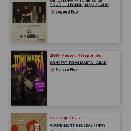
OM LA LUNĂ — ​SUMMER '26
TOUR ── LEGEND, IAȘI ​• 30 AUG
Legend Pub
location_on
20:00 - Péntek, 4 Szeptember
CONCERT TOMI MARFĂ - ARAD
Terasa Flex
location_on
15-23 august 2026
ABONAMENT GENERAL FFIR18