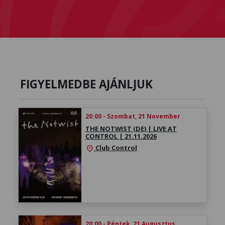
FIGYELMEDBE AJÁNLJUK
20:00 - Szombat, 21 November
THE NOTWIST (DE) | LIVE AT
CONTROL | 21.11.2026
Club Control
location_on
20:00 - Péntek, 21 Augusztus