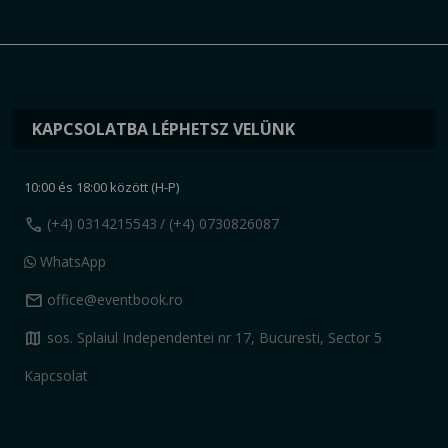
KAPCSOLATBA LÉPHETSZ VELÜNK
10:00 és 18:00 között (H-P)
call
(+4) 0314215543
/ (+4) 0730826087
WhatsApp
mail
office@eventbook.ro
map
sos. Splaiul Independentei nr 17, Bucuresti, Sector 5
Kapcsolat