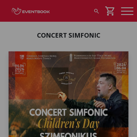
shopping_cart
search
CONCERT SIMFONIC