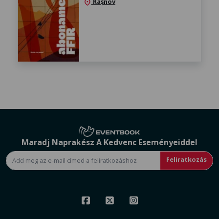
Râșnov
location_on
Maradj Naprakész A Kedvenc Eseményeiddel
Feliratkozás