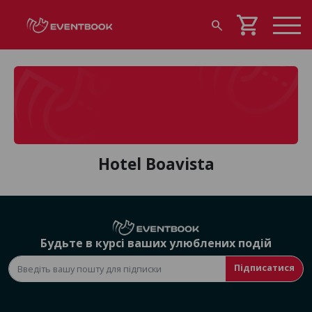
shopping_cart
search
Hotel Boavista
Будьте в курсі ваших улюблених подій
Підписатися