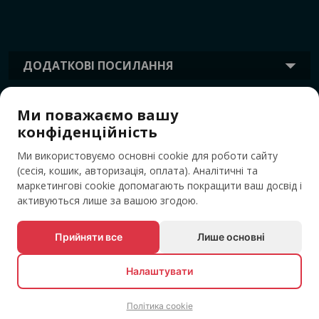
ДОДАТКОВІ ПОСИЛАННЯ
Ми поважаємо вашу
ІНФОРМАЦІЯ
конфіденційність
Ми використовуємо основні cookie для роботи сайту
ТЕГИ
(сесія, кошик, авторизація, оплата). Аналітичні та
маркетингові cookie допомагають покращити ваш досвід і
активуються лише за вашою згодою.
Прийняти все
Лише основні
Налаштувати
Політика cookie
© Усі права захищені EVENTBOOK SRL.