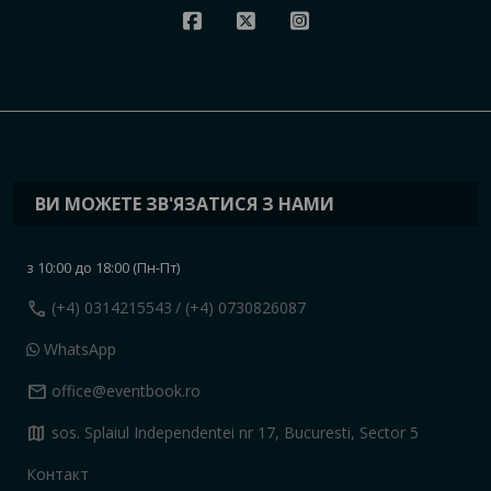
ВИ МОЖЕТЕ ЗВ'ЯЗАТИСЯ З НАМИ
з 10:00 до 18:00 (Пн-Пт)
call
(+4) 0314215543
/ (+4) 0730826087
WhatsApp
mail
office@eventbook.ro
map
sos. Splaiul Independentei nr 17, Bucuresti, Sector 5
Контакт