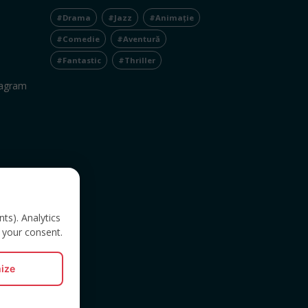
#Drama
#Jazz
#Animație
#Comedie
#Aventură
#Fantastic
#Thriller
tagram
nts). Analytics
 your consent.
ize