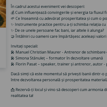
În cadrul acestui eveniment vei descoperi:
💰 Cum influențează convingerile și energia ta fluxul f
🌱 Ce înseamnă cu adevărat prosperitatea și cum o poți
✨ Instrumente practice pentru a-ți schimba relația cu
✨ De ce unele persoane fac bani, iar altele ii alunga?
🤝 Întâlniri cu oameni care împărtășesc aceleași valori 
Invitați speciali:
🎤 Manuel Christian Maurer - Antrenor de schimbare 
🎤 Simona Stănuleț – formator în dezvoltare umană
🎤 Florin Pasat – speaker, trainer și antrenor, autor -
Dacă simți că este momentul să privești banii dintr-o p
între dezvoltarea personală și prosperitatea material
📩 Rezervă-ți locul și vino să descoperi cum armonia d
realitatea ta!