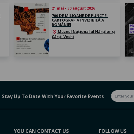
21 mai - 30 august 2026
E
700 DE MILIOANE DE PUNCTE:
CARTOGRAFIA INVIZIBILĂ A
ROMÂNIEI
Muzeul Național al Hărților și
location_on
Cărții Vechi
Stay Up To Date With Your Favorite Events
YOU CAN CONTACT US
FOLLOW US