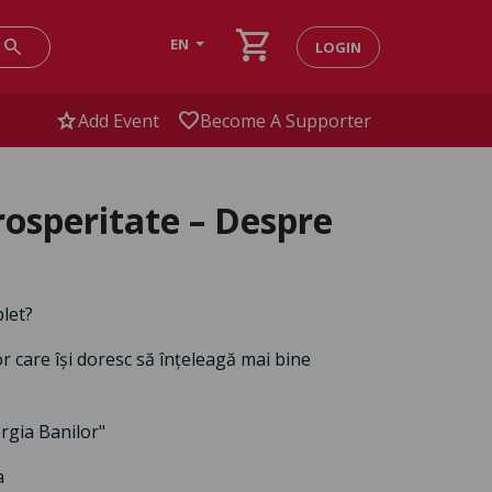
shopping_cart
search
EN
LOGIN
star
favorite
Add Event
Become A Supporter
rosperitate – Despre
plet?
r care își doresc să înțeleagă mai bine
rgia Banilor"
ra