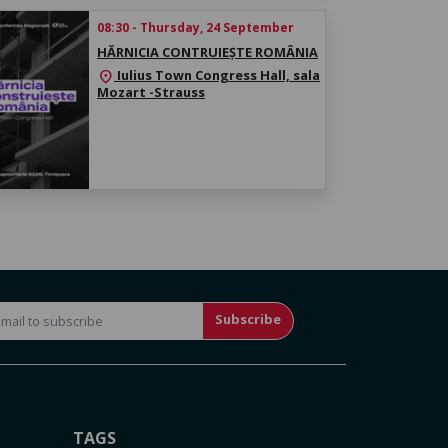
08:30 - Thursday, 24 September
HĂRNICIA CONTRUIEȘTE ROMÂNIA
Iulius Town Congress Hall, sala
location_on
Mozart -Strauss
Subscribe
TAGS