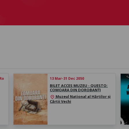
 Ro
13 Mar-31 Dec 2050
BILET ACCES MUZEU - QUESTO:
COMOARA DIN DOROBANȚI
Muzeul Național al Hărților și
location_on
Cărții Vechi