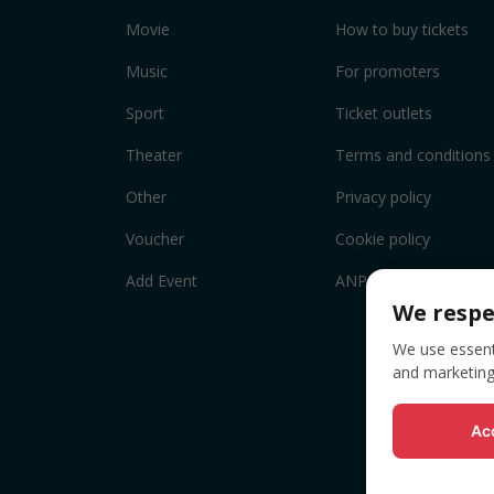
Movie
How to buy tickets
Music
For promoters
Sport
Ticket outlets
Theater
Terms and conditions
Other
Privacy policy
Voucher
Cookie policy
Add Event
ANPC
We respe
We use essenti
and marketing
Acc