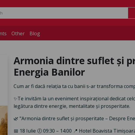
nts
Other
Blog
Armonia dintre suflet și p
Energia Banilor
Cum ar fi dacă relația ta cu banii s-ar transforma com
✨Te invităm la un eveniment inspirațional dedicat celo
legătura dintre energie, mentalitate și prosperitate.
🌿 "Armonia dintre suflet și prosperitate – Despre Ene
📅 18 Iulie 🕖 09:30 – 14:00 📍 Hotel Boavista Timișoa