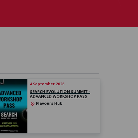
4 September 2026
SEARCH EVOLUTION SUMMIT -
ADVANCED WORKSHOP PASS
Flavours Hub
location_on