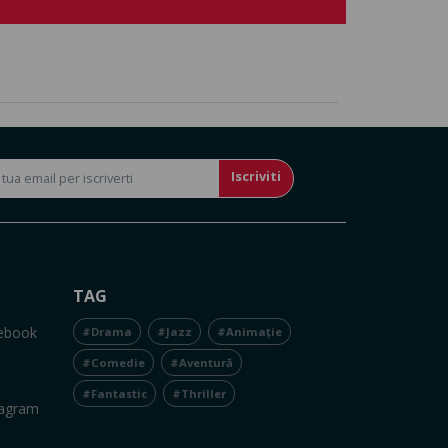
Iscriviti
TAG
cebook
#Drama
#Jazz
#Animație
#Comedie
#Aventură
#Fantastic
#Thriller
tagram