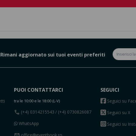
Rimani aggiornato sui tuoi eventi preferiti
PUOI CONTATTARCI
SEGUICI
tti
tra le 10:00 e le 18:00 (L-V)
Seguici su Fa
call
(+4) 0314215543
/ (+4) 0730826087
Seguici su X
WhatsApp
Seguici su Ins
mail
office@eventbook.ro