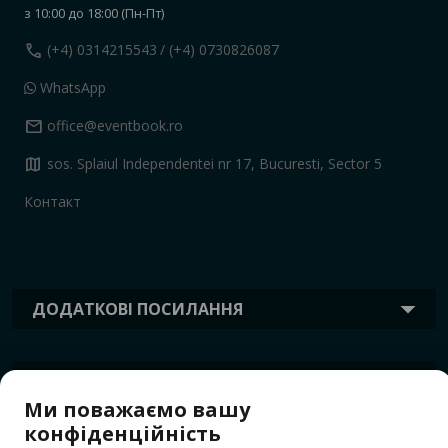
з 10:00 до 18:00 (Пн-Пт)
call
(+4) 0314215543
/ (+4) 0730826087
WhatsApp
mail
office@eventbook.ro
map
sos. Splaiul Independentei nr 17, Bucuresti, Sector 5
Контакт
ДОДАТКОВІ ПОСИЛАННЯ
ІНФОРМАЦІЯ
Ми поважаємо вашу
конфіденційність