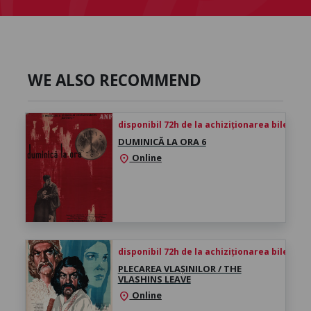
WE ALSO RECOMMEND
disponibil 72h de la achiziționarea biletului
DUMINICĂ LA ORA 6
Online
location_on
disponibil 72h de la achiziționarea biletului
PLECAREA VLAȘINILOR / THE
VLASHINS LEAVE
Online
location_on