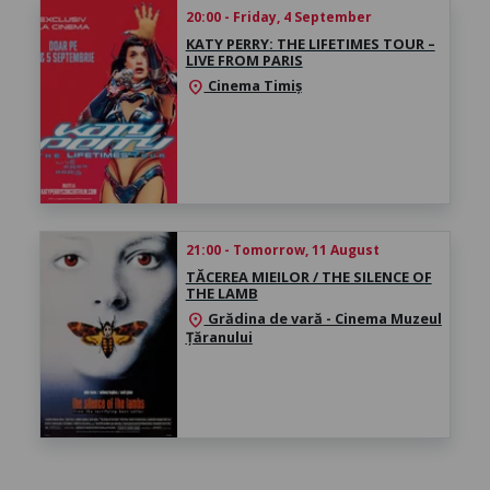
20:00 - Friday, 4 September
KATY PERRY: THE LIFETIMES TOUR –
LIVE FROM PARIS
Cinema Timiș
location_on
21:00 - Tomorrow, 11 August
TĂCEREA MIEILOR / THE SILENCE OF
THE LAMB
Grădina de vară - Cinema Muzeul
location_on
Țăranului