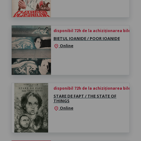
disponibil 72h de la achiziționarea biletului
BIETUL IOANIDE / POOR IOANIDE
Online
location_on
disponibil 72h de la achiziționarea biletului
STARE DE FAPT / THE STATE OF
THINGS
Online
location_on