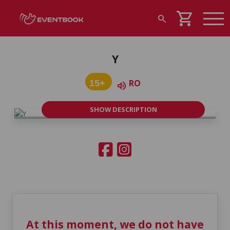
shopping_cart
search
Y
RO
15+
volume_up
SHOW DESCRIPTION
At this moment, we do not have