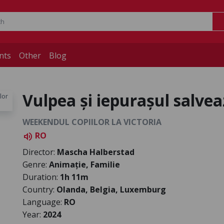
nts
Other
Blog
Vulpea și iepurașul salve
WEEKENDUL COPIILOR LA VICTORIA
RO
volume_up
Director:
Mascha Halberstad
Genre:
Animație, Familie
Duration:
1h 11m
Country:
Olanda, Belgia, Luxemburg
Language:
RO
Year:
2024