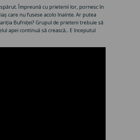
ispărut. Împreună cu prietenii lor, pornesc în
iaș care nu fusese acolo înainte. Ar putea
ariția Bufniței? Grupul de prieteni trebuie să
ul apei continuă să crească... E începutul