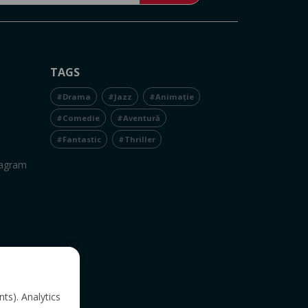
TAGS
#Drama
#Jazz
#Animație
#Comedie
#Aventură
#Fantastic
#Thriller
tagram
nts). Analytics