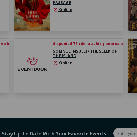
PASSAGE
Online
location_on
rea biletului
disponibil 72h de la achiziționarea biletului
F
SOMNUL INSULEI / THE SLEEP OF
THE ISLAND
Online
location_on
Stay Up To Date With Your Favorite Events