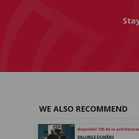
Sta
WE ALSO RECOMMEND
disponibil 72h de la achiziționa
VALURILE DUNĂRII