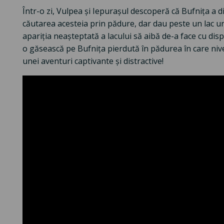
Într-o zi, Vulpea și Iepurașul descoperă că Bufnița a d
căutarea acesteia prin pădure, dar dau peste un lac ur
apariția neașteptată a lacului să aibă de-a face cu disp
o găsească pe Bufnița pierdută în pădurea în care nivel
unei aventuri captivante și distractive!