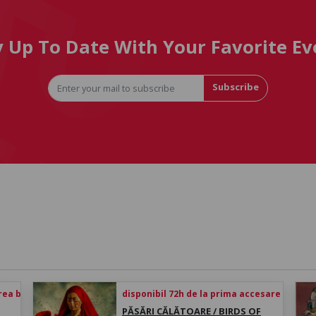
y Up To Date With Your Favorite Ev
Subscribe
rea biletului
disponibil 72h de la prima accesare
PĂSĂRI CĂLĂTOARE / BIRDS OF