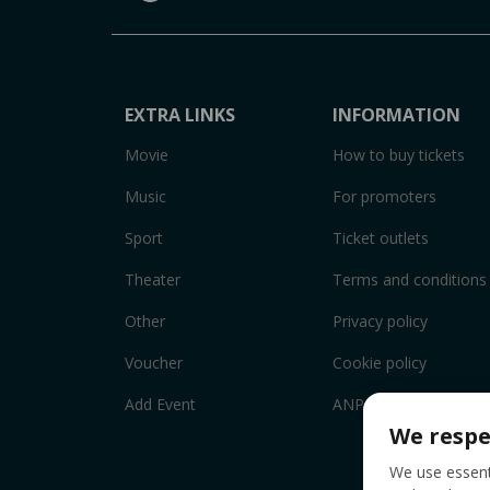
EXTRA LINKS
INFORMATION
Movie
How to buy tickets
Music
For promoters
Sport
Ticket outlets
Theater
Terms and conditions
Other
Privacy policy
Voucher
Cookie policy
Add Event
ANPC
We respe
We use essenti