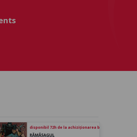
ents
disponibil 72h de la achiziționarea biletului
RĂMĂȘAGUL