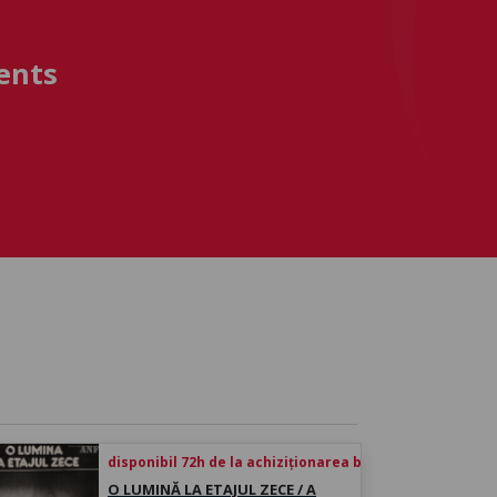
ents
disponibil 72h de la achiziționarea biletului
O LUMINĂ LA ETAJUL ZECE / A