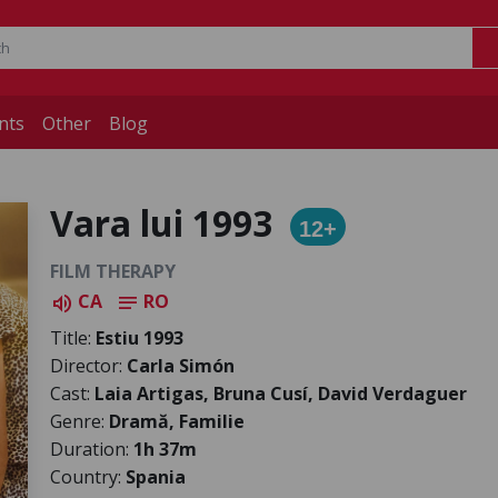
nts
Other
Blog
Vara lui 1993
12+
FILM THERAPY
CA
RO
volume_up
notes
Title:
Estiu 1993
Director:
Carla Simón
Cast:
Laia Artigas, Bruna Cusí, David Verdaguer
Genre:
Dramă, Familie
Duration:
1h 37m
Country:
Spania