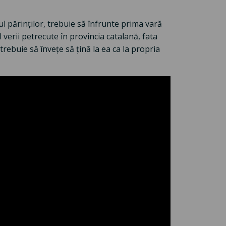
ul părinților, trebuie să înfrunte prima vară
l verii petrecute în provincia catalană, fata
 trebuie să învețe să țină la ea ca la propria