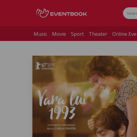
Music
Movie
Sport
Theater
Online Eve