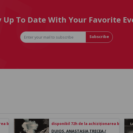
y Up To Date With Your Favorite Ev
Subscribe
rea biletului
disponibil 72h de la achiziționarea biletului
DUIOS, ANASTASIA TRECEA /