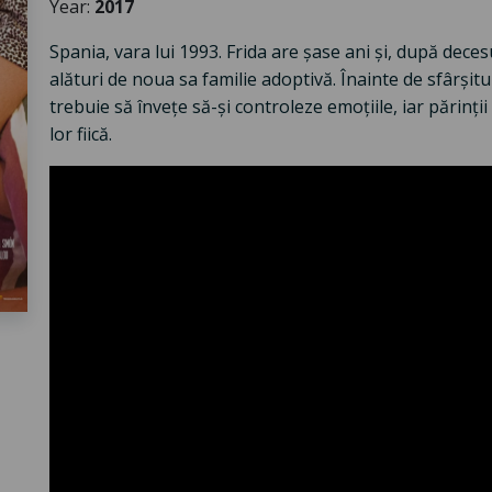
Year:
2017
Spania, vara lui 1993. Frida are șase ani și, după deces
alături de noua sa familie adoptivă. Înainte de sfârșitu
trebuie să învețe să-și controleze emoțiile, iar părinții
lor fiică.