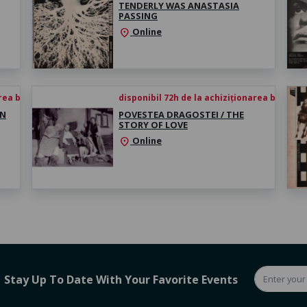
TENDERLY WAS ANASTASIA
PASSING
Online
location_on
rea biletului
disponibil 72h de la achiziționarea biletului
IN
POVESTEA DRAGOSTEI / THE
STORY OF LOVE
Online
location_on
Stay Up To Date With Your Favorite Events