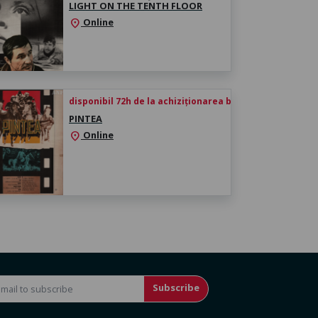
LIGHT ON THE TENTH FLOOR
Online
location_on
disponibil 72h de la achiziționarea biletului
PINTEA
Online
location_on
Subscribe