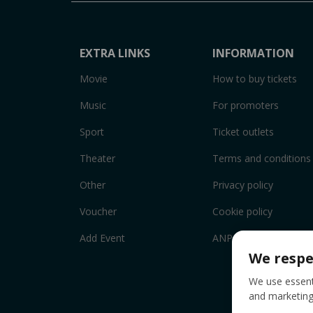
EXTRA LINKS
INFORMATION
Movie
How to buy tickets
Music
For promoters
Sport
Ticket outlets
Theater
Terms and conditions
Other
Privacy policy
Voucher
Cookie policy
Add Event
ANPC
We respe
We use essenti
and marketing