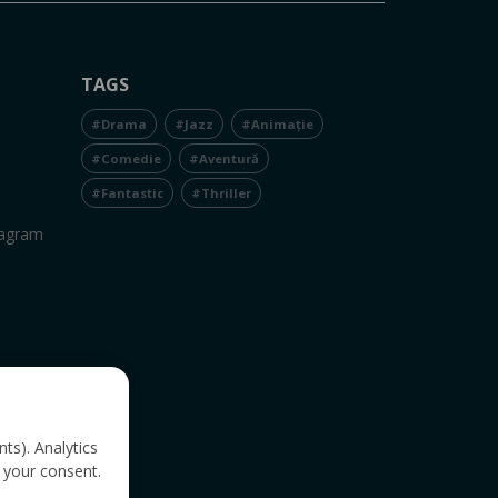
TAGS
#Drama
#Jazz
#Animație
#Comedie
#Aventură
#Fantastic
#Thriller
tagram
nts). Analytics
 your consent.