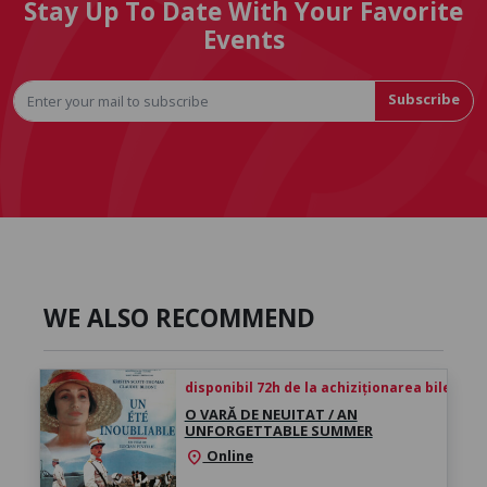
Stay Up To Date With Your Favorite
Events
Subscribe
WE ALSO RECOMMEND
disponibil 72h de la achiziționarea biletului
O VARĂ DE NEUITAT / AN
UNFORGETTABLE SUMMER
Online
location_on