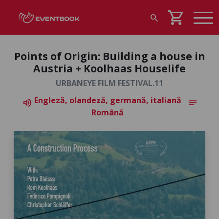
shopping_cart
search
Points of Origin: Building a house in
Austria + Koolhaas Houselife
URBANEYE FILM FESTIVAL.11
Engleză, olandeză, germană, italiană
volume_up
notes
Română