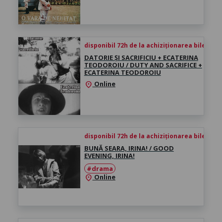
disponibil 72h de la achiziționarea biletului
DATORIE ȘI SACRIFICIU + ECATERINA
TEODOROIU / DUTY AND SACRIFICE +
ECATERINA TEODOROIU
Online
location_on
disponibil 72h de la achiziționarea biletului
BUNĂ SEARA, IRINA! / GOOD
EVENING, IRINA!
#drama
Online
location_on