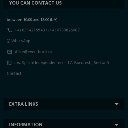
YOU CAN CONTACT US
between 10:00 and 18:00 (L-V)
call
(+4) 0314215543
/ (+4) 0730826087
WhatsApp
mail
office@eventbook.ro
map
sos. Splaiul Independentei nr 17, Bucuresti, Sector 5
Contact
EXTRA LINKS
INFORMATION