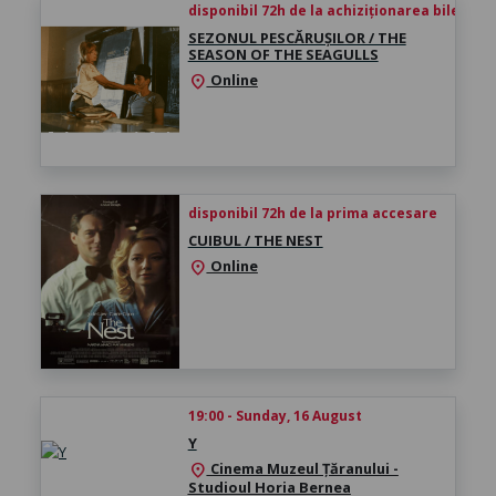
disponibil 72h de la achiziționarea biletului
SEZONUL PESCĂRUȘILOR / THE
SEASON OF THE SEAGULLS
Online
location_on
disponibil 72h de la prima accesare
CUIBUL / THE NEST
Online
location_on
19:00 - Sunday, 16 August
Y
Cinema Muzeul Țăranului -
location_on
Studioul Horia Bernea