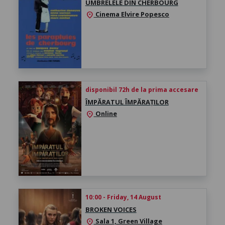
UMBRELELE DIN CHERBOURG
Cinema Elvire Popesco
location_on
disponibil 72h de la prima accesare
ÎMPĂRATUL ÎMPĂRAȚILOR
Online
location_on
10:00 - Friday, 14 August
BROKEN VOICES
Sala 1, Green Village
location_on