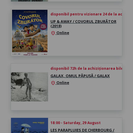
disponibil pentru vizionare 24 de la achiziți
UP & AWAY / COVORUL ZBURĂTOR
(2018)
Online
location_on
disponibil 72h de la achiziționarea biletului
GALAX, OMUL PĂPUȘĂ / GALAX
Online
location_on
18:00 - Saturday, 29 August
LES PARAPLUIES DE CHERBOURG /