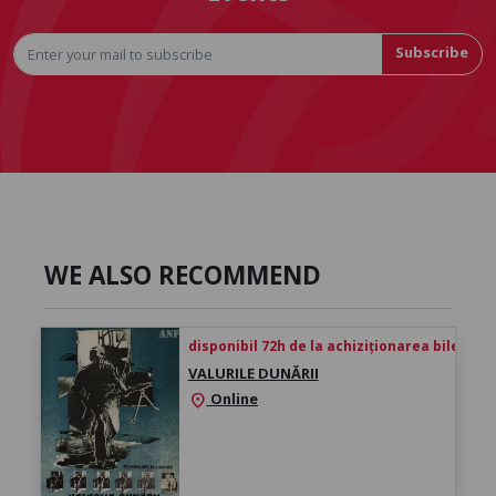
Subscribe
WE ALSO RECOMMEND
disponibil 72h de la achiziționarea biletului
VALURILE DUNĂRII
Online
location_on