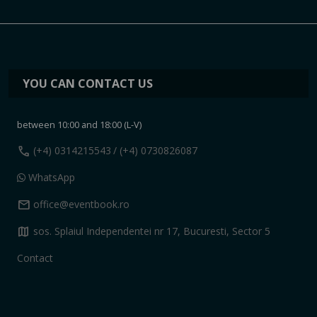
YOU CAN CONTACT US
between 10:00 and 18:00 (L-V)
call
(+4) 0314215543
/ (+4) 0730826087
WhatsApp
mail
office@eventbook.ro
map
sos. Splaiul Independentei nr 17, Bucuresti, Sector 5
Contact