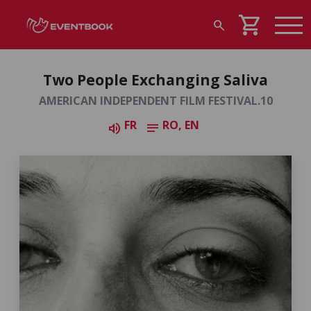
shopping_cart
search
Two People Exchanging Saliva
AMERICAN INDEPENDENT FILM FESTIVAL.10
FR
RO, EN
volume_up
notes