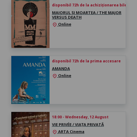
disponibil 72h de la achiziționarea biletului
MAIORUL ȘI MOARTEA / THE MAJOR
VERSUS DEATH
Online
location_on
disponibil 72h de la prima accesare
AMANDA
Online
location_on
18:00 - Wednesday, 12 August
VIE PRIVÉE / VIAȚA PRIVATĂ
ARTA Cinema
location_on