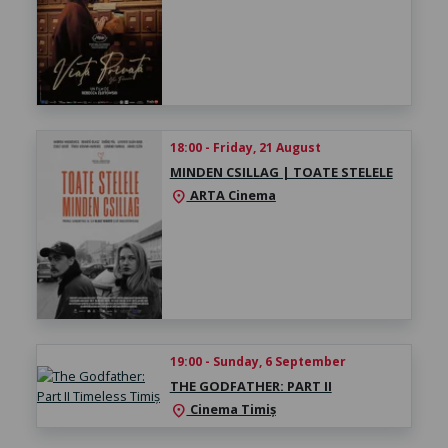
18:00 - Friday, 21 August
MINDEN CSILLAG | TOATE STELELE
ARTA Cinema
location_on
19:00 - Sunday, 6 September
THE GODFATHER: PART II
Cinema Timiș
location_on