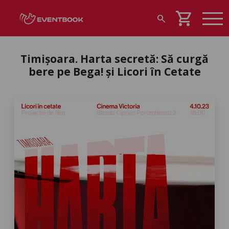
shopping_cart
search
Timișoara. Harta secretă: Să curgă
bere pe Bega! și Licori în Cetate