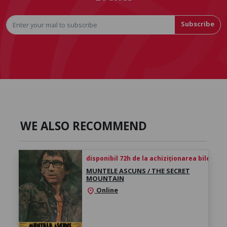
Subscribe
WE ALSO RECOMMEND
disponibil 72h de la achiziționarea biletului
MUNTELE ASCUNS / THE SECRET
MOUNTAIN
Online
location_on