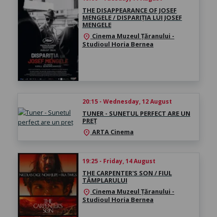
THE DISAPPEARANCE OF JOSEF
MENGELE / DISPARIȚIA LUI JOSEF
MENGELE
Cinema Muzeul Țăranului -
location_on
Studioul Horia Bernea
20:15 - Wednesday, 12 August
TUNER - SUNETUL PERFECT ARE UN
PREȚ
ARTA Cinema
location_on
19:25 - Friday, 14 August
THE CARPENTER'S SON / FIUL
TÂMPLARULUI
Cinema Muzeul Țăranului -
location_on
Studioul Horia Bernea