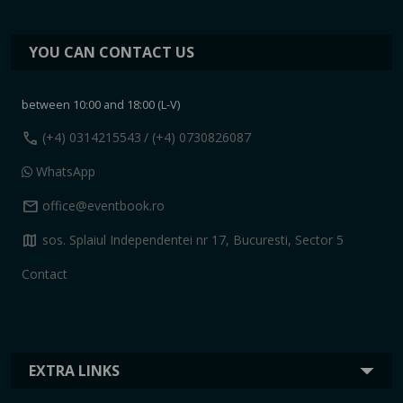
YOU CAN CONTACT US
between 10:00 and 18:00 (L-V)
call
(+4) 0314215543
/ (+4) 0730826087
WhatsApp
mail
office@eventbook.ro
map
sos. Splaiul Independentei nr 17, Bucuresti, Sector 5
Contact
EXTRA LINKS