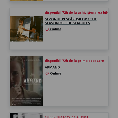
disponibil 72h de la achiziționarea biletului
SEZONUL PESCĂRUȘILOR / THE
SEASON OF THE SEAGULLS
Online
location_on
disponibil 72h de la prima accesare
ARMAND
Online
location_on
19:00 - Tuesday, 11 August