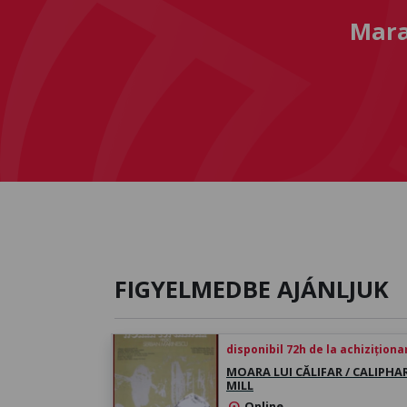
Mara
FIGYELMEDBE AJÁNLJUK
disponibil 72h de la achiziționa
MOARA LUI CĂLIFAR / CALIPHAR
MILL
Online