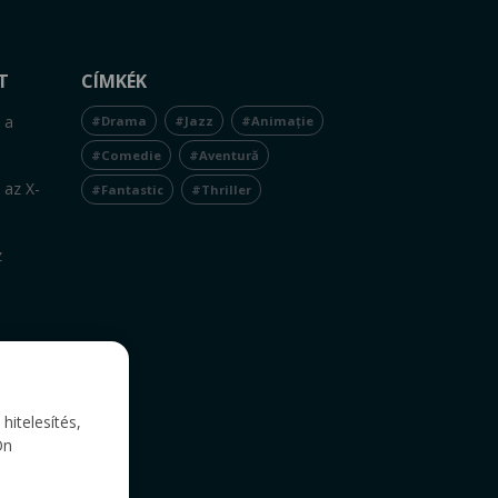
T
CÍMKÉK
 a
#Drama
#Jazz
#Animație
#Comedie
#Aventură
 az X-
#Fantastic
#Thriller
z
itelesítés,
Ön