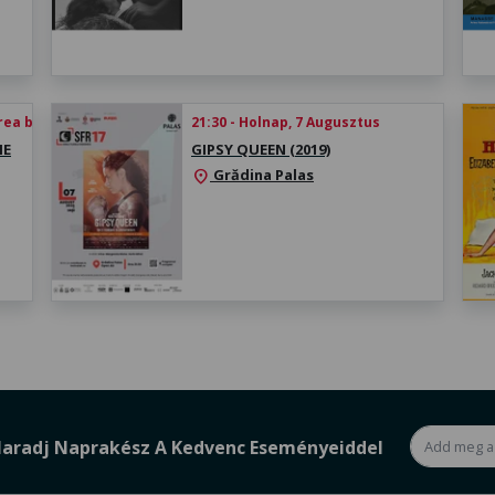
rea biletului
21:30 - Holnap, 7 Augusztus
HE
GIPSY QUEEN (2019)
Grădina Palas
location_on
aradj Naprakész A Kedvenc Eseményeiddel