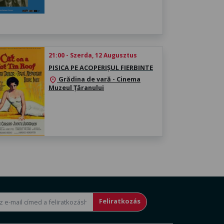
21:00 - Szerda, 12 Augusztus
PISICA PE ACOPERIȘUL FIERBINTE
Grădina de vară - Cinema
location_on
Muzeul Țăranului
Feliratkozás