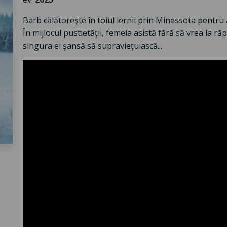
Barb călătoreşte în toiul iernii prin Minessota pentru
În mijlocul pustietăţii, femeia asistă fără să vrea la ră
singura ei şansă să supravieţuiască...