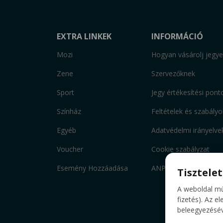
EXTRA LINKEK
INFORMÁCIÓ
Mozi
Hogyan vásárolj jegye
Zene
Szervezőknek
Sport
Jegy értékesítési pont
Színház
Feltételek és szabályo
Egyéb
Adatvédelmi irányelve
Voucher
Cookie szabályzat
Esemény Hozzáadása
ANPC
Tisztele
A weboldal mű
fizetés). Az e
beleegyezéséve