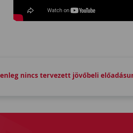
lenleg nincs tervezett jövőbeli előadásu