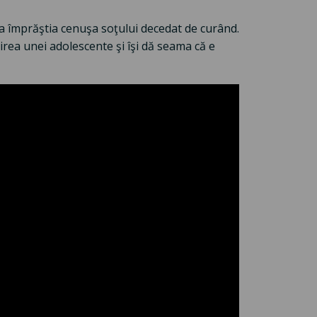
 a împrăştia cenuşa soţului decedat de curând.
pirea unei adolescente şi îşi dă seama că e