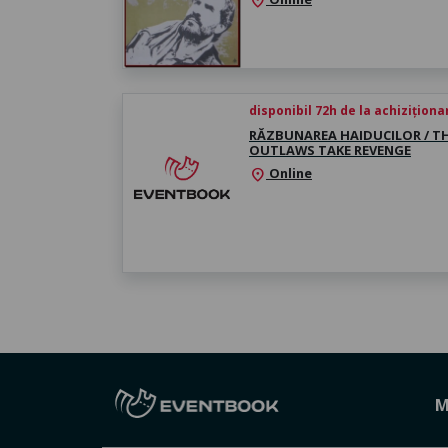
location_on
disponibil 72h de la achiziționa
RĂZBUNAREA HAIDUCILOR / T
OUTLAWS TAKE REVENGE
Online
location_on
M