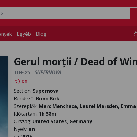
st
ények
Egyéb
Blog
Gerul morții / Dead of Wi
TIFF.25 -
SUPERNOVA
en
volume_up
Section:
Supernova
Rendező:
Brian Kirk
Szereplők:
Marc Menchaca, Laurel Marsden, Emma
Időtartam:
1h 38m
Ország:
United States, Germany
Nyelv:
en
év:
2025