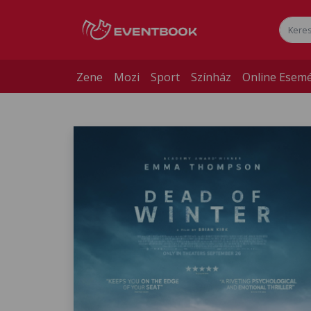
Zene
Mozi
Sport
Színház
Online Esem