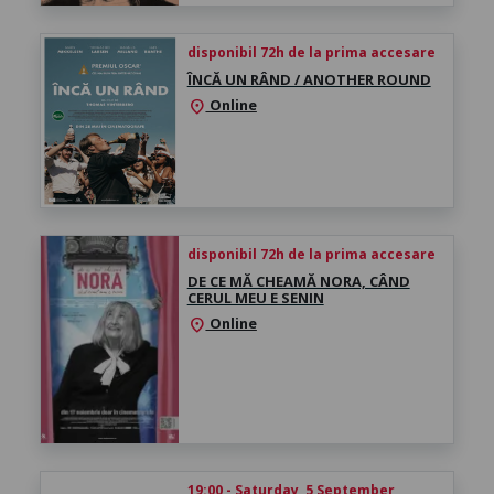
disponibil 72h de la prima accesare
ÎNCĂ UN RÂND / ANOTHER ROUND
Online
location_on
disponibil 72h de la prima accesare
DE CE MĂ CHEAMĂ NORA, CÂND
CERUL MEU E SENIN
Online
location_on
19:00 - Saturday, 5 September