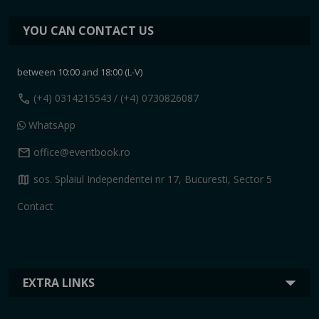
YOU CAN CONTACT US
between 10:00 and 18:00 (L-V)
call
(+4) 0314215543
/ (+4) 0730826087
WhatsApp
mail
office@eventbook.ro
map
sos. Splaiul Independentei nr 17, Bucuresti, Sector 5
Contact
EXTRA LINKS