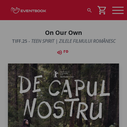
shopping_cart
search
On Our Own
TIFF.25 -
TEEN SPIRIT | ZILELE FILMULUI ROMÂNESC
ro
volume_up