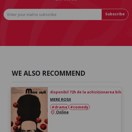
Subscribe
WE ALSO RECOMMEND
disponibil 72h de la achiziționarea biletului
MERE ROȘII
#drama
#comedy
Online
location_on