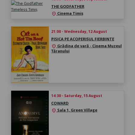
THE GODFATHER
Cinema Timiș
location_on
21:00 - Wednesday, 12 August
PISICA PE ACOPERIȘUL FIERBINTE
Grădina de vară - Cinema Muzeul
location_on
Țăranului
14:30 - Saturday, 15 August
COWARD
Sala 1, Green Village
location_on