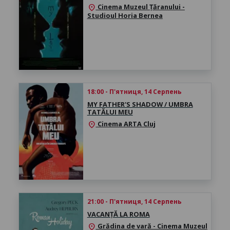
Cinema Muzeul Țăranului -
location_on
Studioul Horia Bernea
18:00 - П'ятниця, 14 Серпень
MY FATHER'S SHADOW / UMBRA
TATĂLUI MEU
Cinema ARTA Cluj
location_on
21:00 - П'ятниця, 14 Серпень
VACANȚĂ LA ROMA
Grădina de vară - Cinema Muzeul
location_on