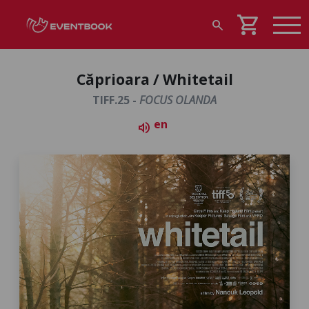
shopping_cart
search
Căprioara / Whitetail
TIFF.25 -
FOCUS OLANDA
en
volume_up