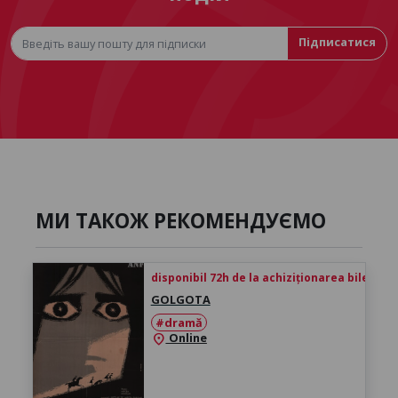
Підписатися
МИ ТАКОЖ РЕКОМЕНДУЄМО
disponibil 72h de la achiziționarea biletului
GOLGOTA
#dramă
Online
location_on