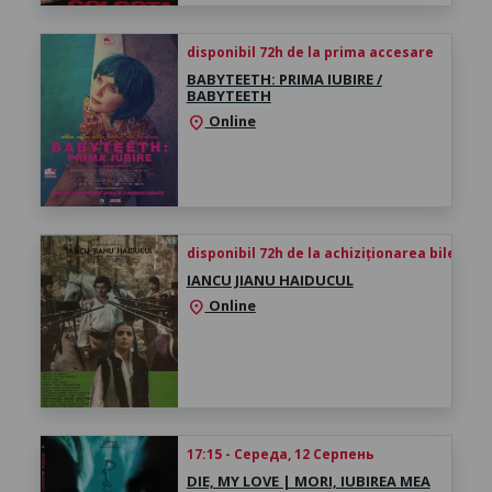
disponibil 72h de la prima accesare
BABYTEETH: PRIMA IUBIRE /
BABYTEETH
Online
location_on
disponibil 72h de la achiziționarea biletului
IANCU JIANU HAIDUCUL
Online
location_on
17:15 - Середа, 12 Серпень
DIE, MY LOVE | MORI, IUBIREA MEA