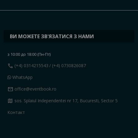
ВИ МОЖЕТЕ ЗВ'ЯЗАТИСЯ З НАМИ
з 10:00 до 18:00 (Пн-Пт)
call
(+4) 0314215543
/ (+4) 0730826087
WhatsApp
mail
office@eventbook.ro
map
sos. Splaiul Independentei nr 17, Bucuresti, Sector 5
Контакт