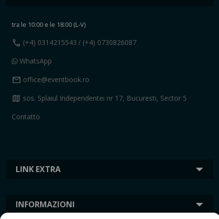
tra le 10:00 e le 18:00 (L-V)
call
(+4) 0314215543
/ (+4) 0730826087
WhatsApp
mail
office@eventbook.ro
map
sos. Splaiul Independentei nr 17, Bucuresti, Sector 5
Contatto
LINK EXTRA
INFORMAZIONI