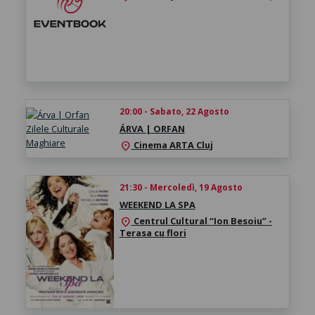
20:00 - Sabato, 22 Agosto
ÁRVA | ORFAN
Cinema ARTA Cluj
location_on
21:30 - Mercoledì, 19 Agosto
WEEKEND LA SPA
Centrul Cultural “Ion Besoiu” -
location_on
Terasa cu flori