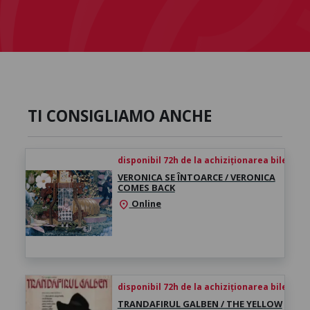
TI CONSIGLIAMO ANCHE
disponibil 72h de la achiziționarea biletului
VERONICA SE ÎNTOARCE / VERONICA
COMES BACK
Online
location_on
disponibil 72h de la achiziționarea biletului
TRANDAFIRUL GALBEN / THE YELLOW