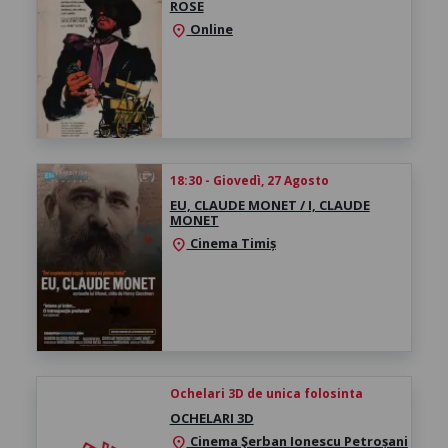
ROSE
Online
location_on
18:30 - Giovedì, 27 Agosto
EU, CLAUDE MONET / I, CLAUDE
MONET
Cinema Timiș
location_on
Ochelari 3D de unica folosinta
OCHELARI 3D
Cinema Şerban Ionescu Petroșani
location_on