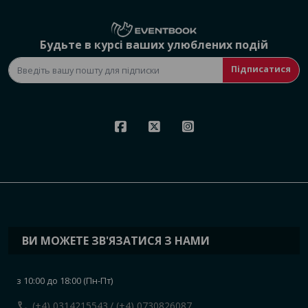
Будьте в курсі ваших улюблених подій
Підписатися
ВИ МОЖЕТЕ ЗВ'ЯЗАТИСЯ З НАМИ
з 10:00 до 18:00 (Пн-Пт)
call
(+4) 0314215543
/ (+4) 0730826087