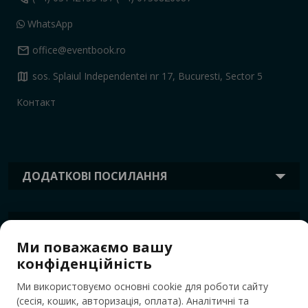
WhatsApp
mail
office@eventbook.ro
map
sos. Splaiul Independentei nr 17, Bucuresti, Sector 5
Контакт
ДОДАТКОВІ ПОСИЛАННЯ
ІНФОРМАЦІЯ
Ми поважаємо вашу
конфіденційність
ТЕГИ
Ми використовуємо основні cookie для роботи сайту
(сесія, кошик, авторизація, оплата). Аналітичні та