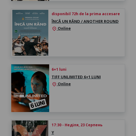
disponibil 72h de la prima accesare
ÎNCĂ UN RÂND / ANOTHER ROUND
Online
location_on
6+1 luni
TIFF UNLIMITED 6+1 LUNI
Online
location_on
17:30 - Неділя, 23 Серпень
Y