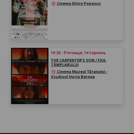
Cinema Elvire Popesco
location_on
19:25 - П'ятниця, 14 Серпень
THE CARPENTER'S SON / FIUL
TÂMPLARULUI
Cinema Muzeul Țăranului -
location_on
Studioul Horia Bernea