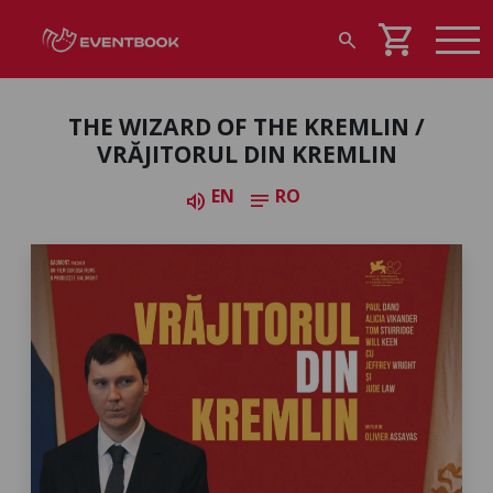
shopping_cart
search
THE WIZARD OF THE KREMLIN /
VRĂJITORUL DIN KREMLIN
EN
RO
volume_up
notes