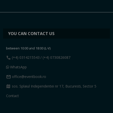
YOU CAN CONTACT US
between 10:00 and 18:00 (L-V)
call
(+4) 0314215543
/ (+4) 0730826087
WhatsApp
mail
office@eventbook.ro
map
sos. Splaiul Independentei nr 17, Bucuresti, Sector 5
Contact