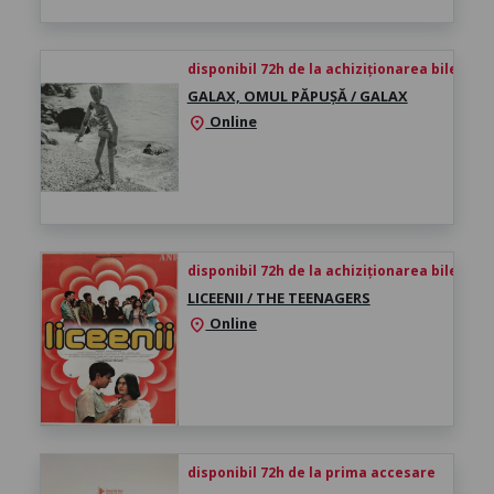
disponibil 72h de la achiziționarea biletului
GALAX, OMUL PĂPUȘĂ / GALAX
Online
location_on
disponibil 72h de la achiziționarea biletului
LICEENII / THE TEENAGERS
Online
location_on
disponibil 72h de la prima accesare