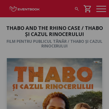
shopping_cart
search
THABO AND THE RHINO CASE / THABO
ȘI CAZUL RINOCERULUI
FILM PENTRU PUBLICUL TÂNĂR / THABO ȘI CAZUL
RINOCERULUI