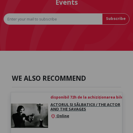
Events
Subscribe
WE ALSO RECOMMEND
disponibil 72h de la achiziționarea biletului
ACTORUL ȘI SĂLBATICII / THE ACTOR
AND THE SAVAGES
Online
location_on