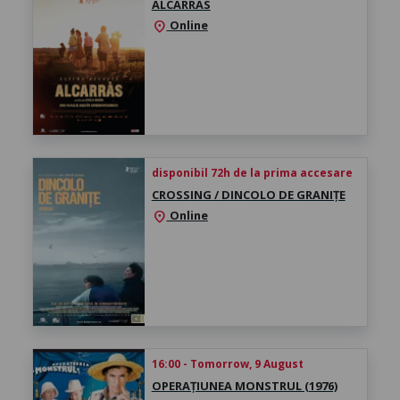
ALCARRAS
Online
location_on
disponibil 72h de la prima accesare
CROSSING / DINCOLO DE GRANIȚE
Online
location_on
16:00 - Tomorrow, 9 August
OPERAȚIUNEA MONSTRUL (1976)