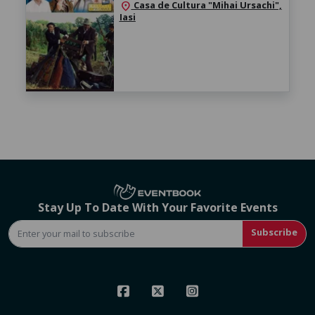
Casa de Cultura "Mihai Ursachi",
location_on
Iasi
Stay Up To Date With Your Favorite Events
Subscribe