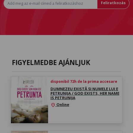
Feliratkozás
FIGYELMEDBE AJÁNLJUK
disponibil 72h de la prima accesare
DUMNEZEU EXISTĂ ȘI NUMELE LUI E
PETRUNIJA / GOD EXISTS, HER NAME
IS PETRUNIJA
Online
location_on