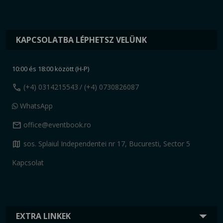
KAPCSOLATBA LÉPHETSZ VELÜNK
10:00 és 18:00 között (H-P)
call
(+4) 0314215543
/ (+4) 0730826087
WhatsApp
mail
office@eventbook.ro
map
sos. Splaiul Independentei nr 17, Bucuresti, Sector 5
Kapcsolat
EXTRA LINKEK