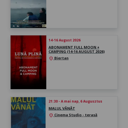
14-16 August 2026
ABONAMENT FULL MOON +
CAMPING (14-16 AUGUST 2026)
Biertan
location_on
21:30 - A mai nap, 6 Augusztus
MALUL VÂNĂT
Cinema Studio - terasă
location_on