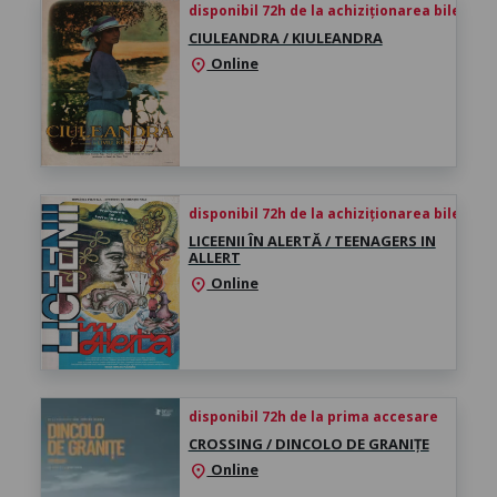
disponibil 72h de la achiziționarea biletului
CIULEANDRA / KIULEANDRA
Online
location_on
disponibil 72h de la achiziționarea biletului
LICEENII ÎN ALERTĂ / TEENAGERS IN
ALLERT
Online
location_on
disponibil 72h de la prima accesare
CROSSING / DINCOLO DE GRANIȚE
Online
location_on