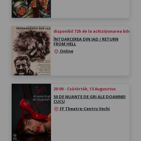
disponibil 72h de la achiziționarea biletului
ÎNTOARCEREA DIN IAD / RETURN
FROM HELL
Online
location_on
20:00 - Csütörtök, 13 Augusztus
50 DE NUANTE DE GRI ALE DOAMNEI
CUCU
FF Theatre-Centru Vechi
location_on