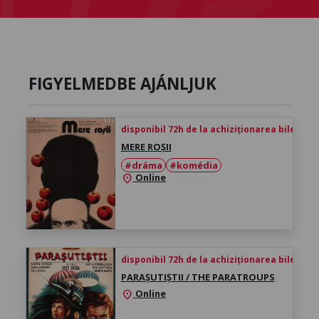
FIGYELMEDBE AJÁNLJUK
disponibil 72h de la achiziționarea biletului
MERE ROȘII
#dráma
#komédia
Online
location_on
disponibil 72h de la achiziționarea biletului
PARAȘUTIȘTII / THE PARATROUPS
Online
location_on