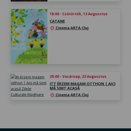
18:00 - Csütörtök, 13 Augusztus
CATANE
Cinema ARTA Cluj
location_on
20:00 - Vasárnap, 23 Augusztus
ITT ÉRZEM MAGAM OTTHON | AICI
MĂ SIMT ACASĂ
Cinema ARTA Cluj
location_on