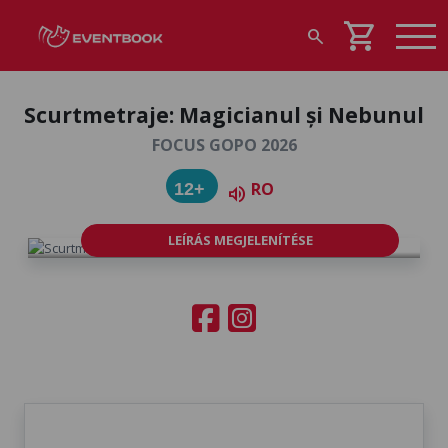
shopping_cart
search
Scurtmetraje: Magicianul și Nebunul
FOCUS GOPO 2026
RO
12+
volume_up
LEÍRÁS MEGJELENÍTÉSE