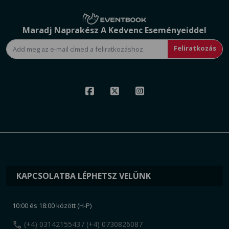
Maradj Naprakész A Kedvenc Eseményeiddel
Feliratkozás
KAPCSOLATBA LÉPHETSZ VELÜNK
10:00 és 18:00 között (H-P)
call
(+4) 0314215543
/ (+4) 0730826087