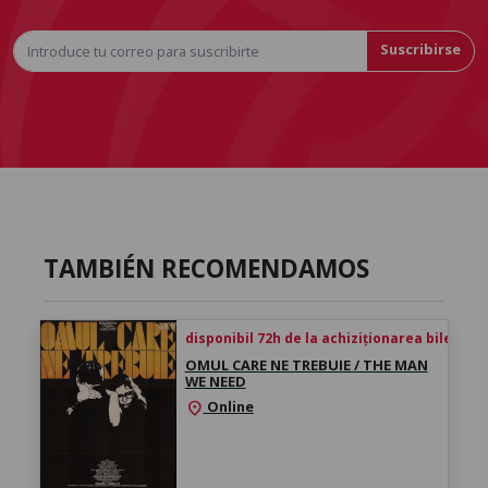
Suscribirse
TAMBIÉN RECOMENDAMOS
disponibil 72h de la achiziționarea biletului
OMUL CARE NE TREBUIE / THE MAN
WE NEED
Online
location_on