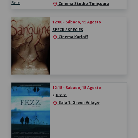
Cinema Studio Timișoara
location_on
12:00 - Sábado, 15 Agosto
SPECII / SPECIES
Cinema Karloff
location_on
12:15 - Sábado, 15 Agosto
F.E.Z.Z.
Sala 1, Green Village
location_on