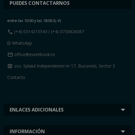
PUEDES CONTACTARNOS
entre las 10:00 y las 18:00 (L-V)
call
(+4) 0314215543
/ (+4) 0730826087
WhatsApp
mail
office@eventbook.ro
map
sos. Splaiul Independentei nr 17, Bucuresti, Sector 5
Contacto
ENLACES ADICIONALES
INFORMACIÓN