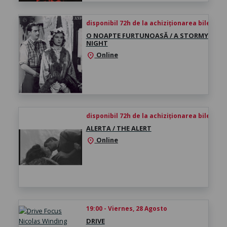
disponibil 72h de la achiziționarea biletului
O NOAPTE FURTUNOASĂ / A STORMY
NIGHT
Online
location_on
disponibil 72h de la achiziționarea biletului
ALERTA / THE ALERT
Online
location_on
19:00 - Viernes, 28 Agosto
DRIVE