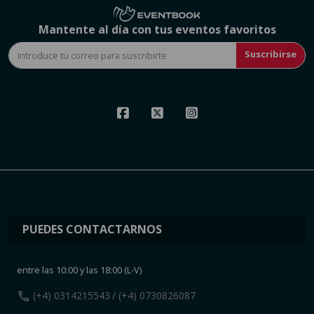
Mantente al día con tus eventos favoritos
Suscribirse
PUEDES CONTACTARNOS
entre las 10:00 y las 18:00 (L-V)
call
(+4) 0314215543
/ (+4) 0730826087