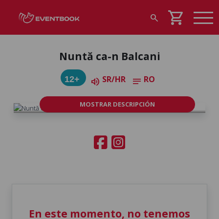
shopping_cart
search
Nuntă ca-n Balcani
SR/HR
RO
12+
volume_up
notes
MOSTRAR DESCRIPCIÓN
En este momento, no tenemos