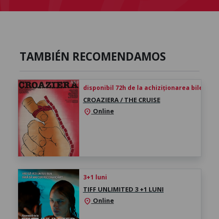
TAMBIÉN RECOMENDAMOS
disponibil 72h de la achiziționarea biletului
CROAZIERA / THE CRUISE
Online
location_on
3+1 luni
TIFF UNLIMITED 3 +1 LUNI
Online
location_on