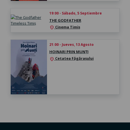
19:00 - Sábado, 5 Septiembre
THE GODFATHER
Cinema Timiș
location_on
21:00 - Jueves, 13 Agosto
HOINARI PRIN MUNȚI
Cetatea Făgărașului
location_on