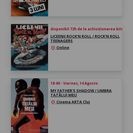
disponibil 72h de la achiziționarea biletului
LICEENII ROCK'N ROLL / ROCK'N ROLL
TEENAGERS
Online
location_on
18:00 - Viernes, 14 Agosto
MY FATHER'S SHADOW / UMBRA
TATĂLUI MEU
Cinema ARTA Cluj
location_on