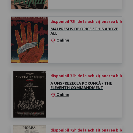
disponibil 72h de la achiziționarea biletului
MAI PRESUS DE ORICE / THIS ABOVE
ALL
Online
location_on
disponibil 72h de la achiziționarea biletului
A UNSPREZECEA PORUNCĂ / THE
ELEVENTH COMMANDMENT
Online
location_on
disponibil 72h de la achiziționarea biletului