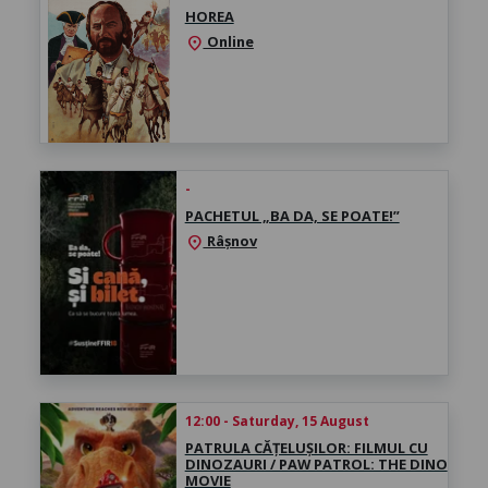
HOREA
Online
location_on
-
PACHETUL „BA DA, SE POATE!”
Râșnov
location_on
12:00 - Saturday, 15 August
PATRULA CĂȚELUȘILOR: FILMUL CU
DINOZAURI / PAW PATROL: THE DINO
MOVIE