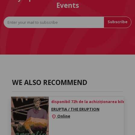
Events
Subscribe
WE ALSO RECOMMEND
disponibil 72h de la achiziționarea biletului
ERUPȚIA / THE ERUPTION
Online
location_on