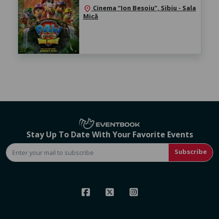
Cinema “Ion Besoiu”, Sibiu - Sala
location_on
Mică
Stay Up To Date With Your Favorite Events
Subscribe