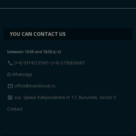
YOU CAN CONTACT US
between 10:00 and 18:00 (L-V)
call
(+4) 0314215543
/ (+4) 0730826087
WhatsApp
mail
office@eventbook.ro
map
sos. Splaiul Independentei nr 17, Bucuresti, Sector 5
Contact