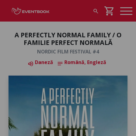
shopping_cart
search
A PERFECTLY NORMAL FAMILY / O
FAMILIE PERFECT NORMALĂ
NORDIC FILM FESTIVAL #4
Daneză
Română, Engleză
volume_up
notes