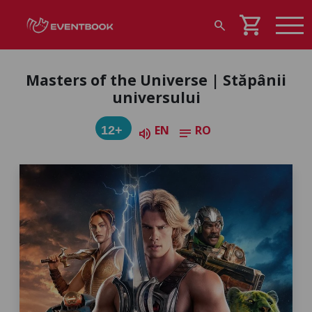
shopping_cart
search
Masters of the Universe | Stăpânii
universului
EN
RO
12+
volume_up
notes