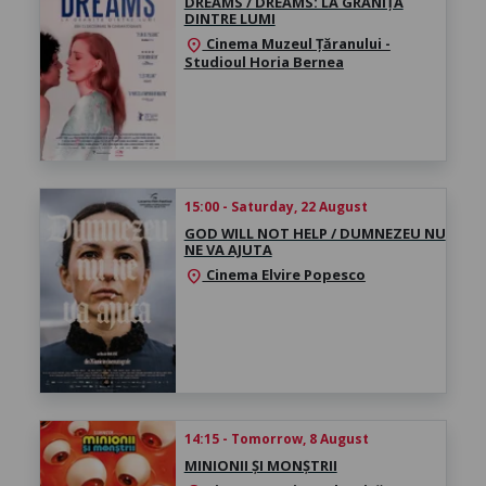
DREAMS / DREAMS: LA GRANIȚA
DINTRE LUMI
Cinema Muzeul Țăranului -
location_on
Studioul Horia Bernea
15:00 - Saturday, 22 August
GOD WILL NOT HELP / DUMNEZEU NU
NE VA AJUTA
Cinema Elvire Popesco
location_on
14:15 - Tomorrow, 8 August
MINIONII ȘI MONȘTRII