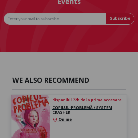
Events
Subscribe
WE ALSO RECOMMEND
disponibil 72h de la prima accesare
COPILUL-PROBLEMĂ / SYSTEM
CRASHER
Online
location_on