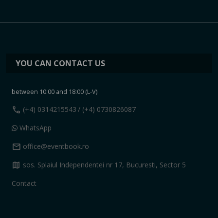
YOU CAN CONTACT US
between 10:00 and 18:00 (L-V)
call
(+4) 0314215543
/ (+4) 0730826087
WhatsApp
mail
office@eventbook.ro
map
sos. Splaiul Independentei nr 17, Bucuresti, Sector 5
Contact