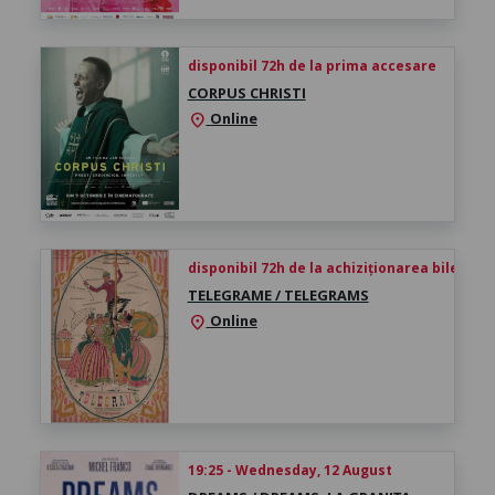
disponibil 72h de la prima accesare
CORPUS CHRISTI
Online
location_on
disponibil 72h de la achiziționarea biletului
TELEGRAME / TELEGRAMS
Online
location_on
19:25 - Wednesday, 12 August