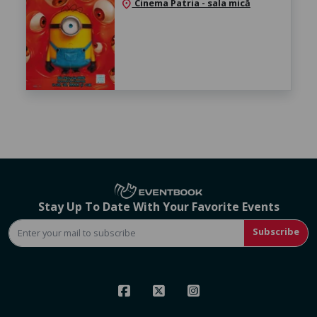
Cinema Patria - sala mică
location_on
Stay Up To Date With Your Favorite Events
Subscribe