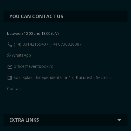
YOU CAN CONTACT US
between 10:00 and 18:00 (L-V)
call
(+4) 0314215543
/ (+4) 0730826087
WhatsApp
mail
office@eventbook.ro
map
sos. Splaiul Independentei nr 17, Bucuresti, Sector 5
Contact
EXTRA LINKS