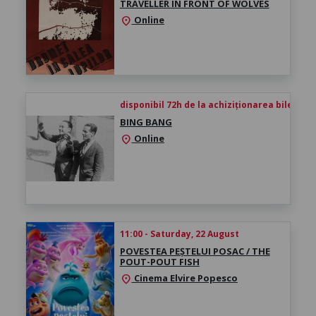
TRAVELLER IN FRONT OF WOLVES
Online
location_on
disponibil 72h de la achiziționarea biletului
BING BANG
Online
location_on
11:00 - Saturday, 22 August
POVESTEA PEȘTELUI POSAC / THE
POUT-POUT FISH
Cinema Elvire Popesco
location_on