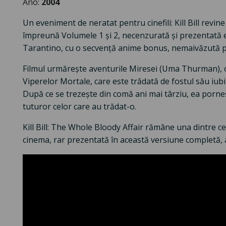
Año:
2004
Un eveniment de neratat pentru cinefili: Kill Bill revin
împreună Volumele 1 și 2, necenzurată și prezentată 
Tarantino, cu o secvență anime bonus, nemaivăzută 
Filmul urmărește aventurile Miresei (Uma Thurman), o
Viperelor Mortale, care este trădată de fostul său iubit 
După ce se trezește din comă ani mai târziu, ea porne
tuturor celor care au trădat-o.
Kill Bill: The Whole Bloody Affair rămâne una dintre 
cinema, rar prezentată în această versiune completă, 