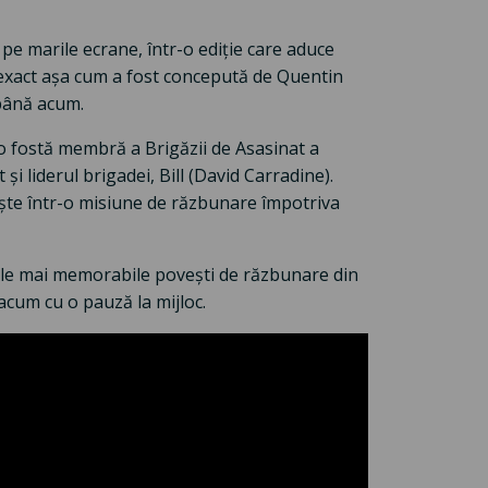
e pe marile ecrane, într-o ediție care aduce
exact așa cum a fost concepută de Quentin
până acum.
 fostă membră a Brigăzii de Asasinat a
și liderul brigadei, Bill (David Carradine).
ște într-o misiune de răzbunare împotriva
cele mai memorabile povești de răzbunare din
acum cu o pauză la mijloc.