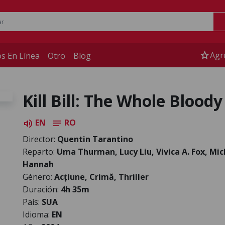
star
Agr
s En Línea
Otro
Blog
Kill Bill: The Whole Bloody
EN
RO
volume_up
notes
Director:
Quentin Tarantino
Reparto:
Uma Thurman, Lucy Liu, Vivica A. Fox, Mi
Hannah
Género:
Acțiune, Crimă, Thriller
Duración:
4h 35m
País:
SUA
Idioma:
EN