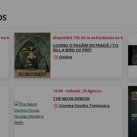
OS
rea biletului
disponibil 72h de la achiziționarea biletului
LOVIND O PASĂRE DE PRADĂ / TO
KILL A BIRD OF PREY
Online
location_on
19:00 - Sábado, 29 Agosto
THE NEON DEMON
Cinema Studio Timișoara
location_on