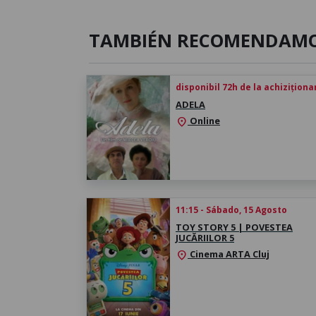
TAMBIÉN RECOMENDAM
disponibil 72h de la achiziționa
ADELA
Online
location_on
11:15 - Sábado, 15 Agosto
TOY STORY 5 | POVESTEA
JUCĂRIILOR 5
Cinema ARTA Cluj
location_on