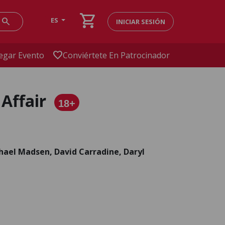
shopping_cart
search
ES
INICIAR SESIÓN
favorite
egar Evento
Conviértete En Patrocinador
 Affair
18+
chael Madsen, David Carradine, Daryl