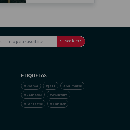
Suscribirse
ETIQUETAS
#Drama
#Jazz
#Animație
#Comedie
#Aventură
#Fantastic
#Thriller