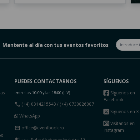
Mantente al día con tus eventos favoritos
PUEDES CONTACTARNOS
SÍGUENOS
das
entre las 10:00 y las 18:00 (L-V)
Síguenos en
Facebook
call
(+4) 0314215543
/ (+4) 0730826087
Síguenos en X
WhatsApp
Visítanos en
mail
office@eventbook.ro
Instagram
es
map
sos. Splaiul Independentei nr 17,