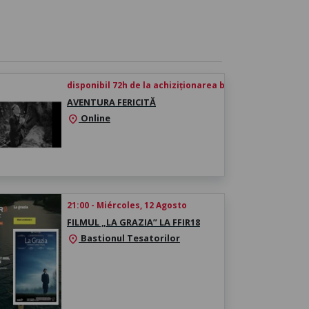
disponibil 72h de la achiziționarea biletului
AVENTURA FERICITĂ
Online
location_on
21:00 - Miércoles, 12 Agosto
FILMUL „LA GRAZIA” LA FFIR18
Bastionul Tesatorilor
location_on