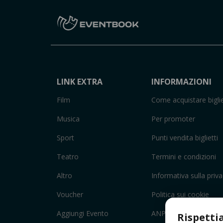
LINK EXTRA
INFORMAZIONI
Film
Come acquistare biglie
Musica
Per promoter
Sport
Punti vendita biglietti
Teatro
Termini e condizioni
Altro
Informativa sulla priv
Voucher
Politica sui cookie
Aggiungi Evento
ANPC
Rispetti