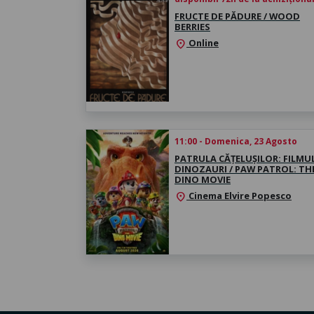
FRUCTE DE PĂDURE / WOOD
BERRIES
Online
location_on
11:00 - Domenica, 23 Agosto
PATRULA CĂȚELUȘILOR: FILMU
DINOZAURI / PAW PATROL: TH
DINO MOVIE
Cinema Elvire Popesco
location_on