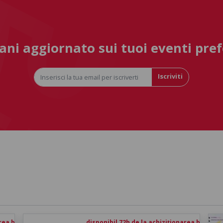
ni aggiornato sui tuoi eventi pref
Iscriviti
rea biletului
disponibil 72h de la achiziționarea biletului