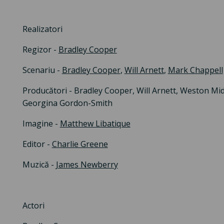
Realizatori
Regizor -
Bradley Cooper
Scenariu -
Bradley Cooper
,
Will Arnett
,
Mark Chappell
Producători - Bradley Cooper, Will Arnett, Weston Mid
Georgina Gordon-Smith
Imagine -
Matthew Libatique
Editor -
Charlie Greene
Muzică -
James Newberry
Actori