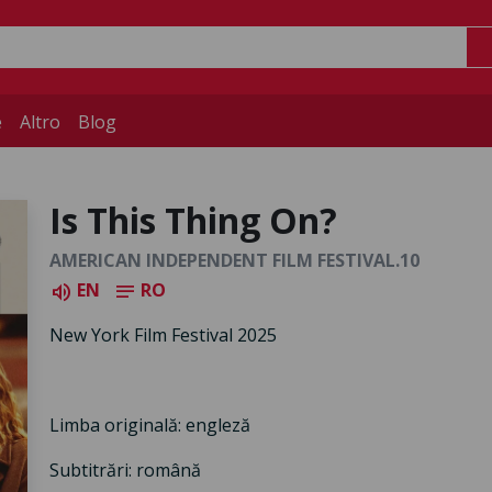
e
Altro
Blog
Is This Thing On?
AMERICAN INDEPENDENT FILM FESTIVAL.10
EN
RO
volume_up
notes
New York Film Festival 2025
Limba originală: engleză
Subtitrări: română