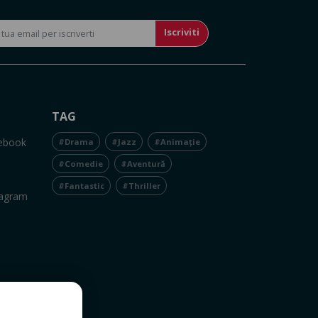
Iscriviti
TAG
cebook
#Drama
#Jazz
#Animație
#Comedie
#Aventură
#Fantastic
#Thriller
tagram