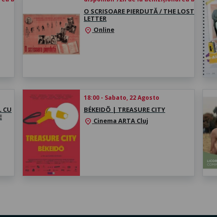
O SCRISOARE PIERDUTĂ / THE LOST
LETTER
Online
location_on
18:00 - Sabato, 22 Agosto
L CU
BÉKEIDÕ | TREASURE CITY
E
Cinema ARTA Cluj
location_on