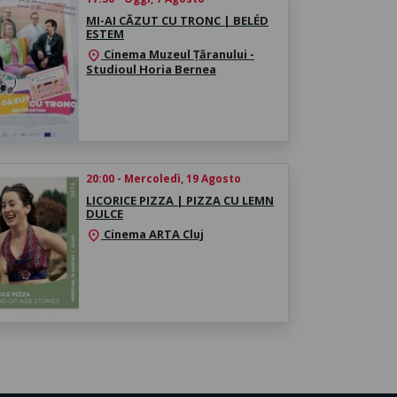
MI-AI CĂZUT CU TRONC | BELÉD
ESTEM
Cinema Muzeul Țăranului -
location_on
Studioul Horia Bernea
20:00 - Mercoledì, 19 Agosto
LICORICE PIZZA | PIZZA CU LEMN
DULCE
Cinema ARTA Cluj
location_on