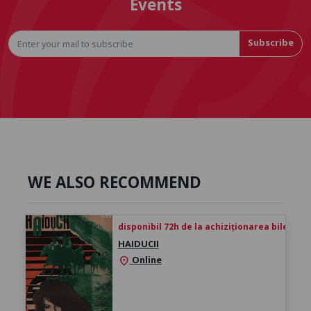
Events
Subscribe
WE ALSO RECOMMEND
disponibil 72h de la achiziționarea biletului
HAIDUCII
Online
location_on