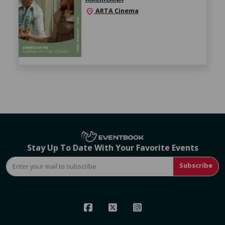
ARTA Cinema
location_on
Stay Up To Date With Your Favorite Events
Subscribe