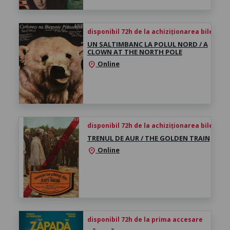
disponibil 72h de la achiziționarea biletului
UN SALTIMBANC LA POLUL NORD / A
CLOWN AT THE NORTH POLE
Online
location_on
disponibil 72h de la achiziționarea biletului
TRENUL DE AUR / THE GOLDEN TRAIN
Online
location_on
disponibil 72h de la prima accesare