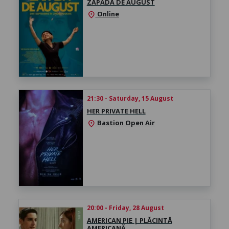
ZĂPADĂ DE AUGUST
Online
location_on
21:30 - Saturday, 15 August
HER PRIVATE HELL
Bastion Open Air
location_on
20:00 - Friday, 28 August
AMERICAN PIE | PLĂCINTĂ
AMERICANĂ