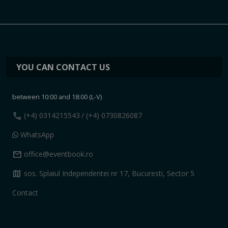
YOU CAN CONTACT US
between 10:00 and 18:00 (L-V)
call
(+4) 0314215543
/ (+4) 0730826087
WhatsApp
mail
office@eventbook.ro
map
sos. Splaiul Independentei nr 17, Bucuresti, Sector 5
Contact