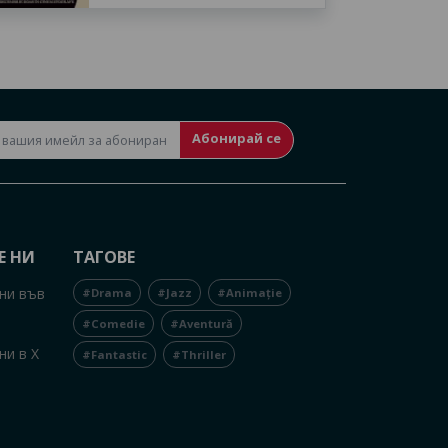
Абонирай се
Е НИ
ТАГОВЕ
ни във
#Drama
#Jazz
#Animație
#Comedie
#Aventură
ни в X
#Fantastic
#Thriller