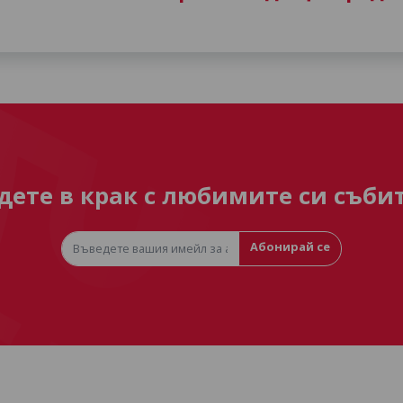
дете в крак с любимите си съби
Абонирай се