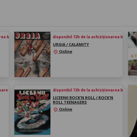
rea biletului
disponibil 72h de la achiziționarea biletului
URGIA / CALAMITY
Online
location_on
esare
disponibil 72h de la achiziționarea biletului
LICEENII ROCK'N ROLL / ROCK'N
ROLL TEENAGERS
Online
location_on