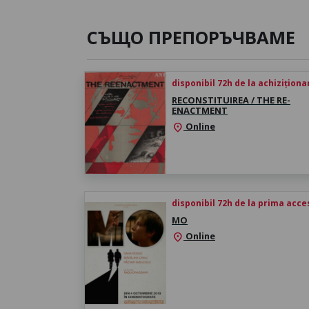
СЪЩО ПРЕПОРЪЧВАМЕ
disponibil 72h de la achiziționa
RECONSTITUIREA / THE RE-
ENACTMENT
Online
location_on
disponibil 72h de la prima acc
MO
Online
location_on