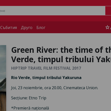
star
 Събития
Друго
Блог
Green River: the time of 
Verde, timpul tribului Ya
HIPTRIP TRAVEL FILM FESTIVAL 2017
Rio Verde, timpul tribului Yakuruna
Joi, 23 noiembrie, ora 20.00, Cinemateca Union.
Secțiune: Etno Trip
*Premieră națională