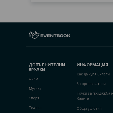
ДОПЪЛНИТЕЛНИ
ИНФОРМАЦИЯ
ВРЪЗКИ
Как да купя билети
Филм
За организатори
Музика
Точки за продажба 
Спорт
билети
Театър
Общи условия