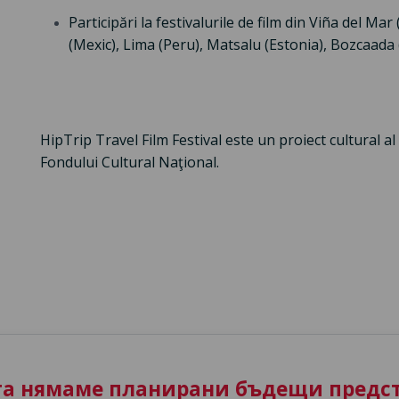
Participări la festivalurile de film din Viña del Ma
(Mexic), Lima (Peru), Matsalu (Estonia), Bozcaada 
HipTrip Travel Film Festival este un proiect cultural al
Fondului Cultural Naţional.
та нямаме планирани бъдещи предст