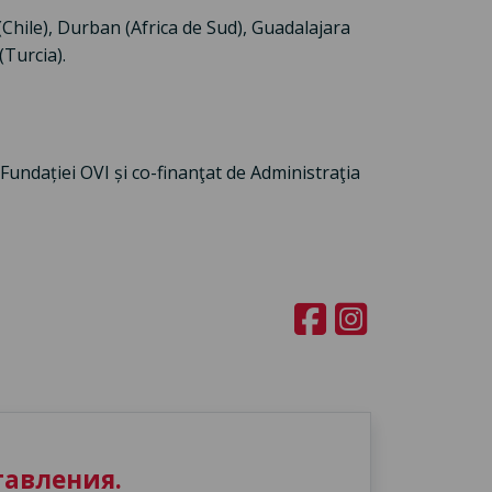
r (Chile), Durban (Africa de Sud), Guadalajara
(Turcia).
 Fundației OVI și co-finanţat de Administraţia
авления.