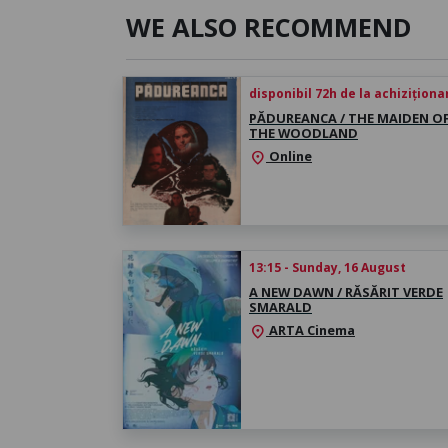
WE ALSO RECOMMEND
disponibil 72h de la achiziționa
PĂDUREANCA / THE MAIDEN O
THE WOODLAND
Online
location_on
13:15 - Sunday, 16 August
A NEW DAWN / RĂSĂRIT VERDE
SMARALD
ARTA Cinema
location_on