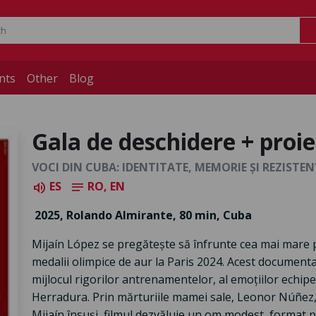
nts
Other
Blog
Gala de deschidere + proie
VOCI DIN CUBA: IDENTITATE, MEMORIE ȘI REZISTE
ES
RO, EN
volume_up
notes
2025, Rolando Almirante, 80 min, Cuba
Mijaín López se pregătește să înfrunte cea mai mare p
medalii olimpice de aur la Paris 2024. Acest documen
mijlocul rigorilor antrenamentelor, al emoțiilor echipei 
Herradura. Prin mărturiile mamei sale, Leonor Núñez, al
Mijaín însuși, filmul dezvăluie un om modest, format pr