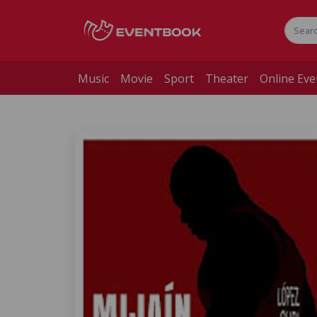
Music
Movie
Sport
Theater
Online Eve