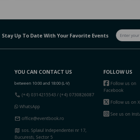
Stay Up To Date With Your Favorite Events
YOU CAN CONTACT US
FOLLOW US
between 10:00 and 18:00 (L-V)
Follow us on
Facebook
call
(+4) 0314215543
/ (+4) 0730826087
Follow us on X
WhatsApp
See us on Ins
mail
office@eventbook.ro
map
sos. Splaiul Independentei nr 17,
Bucuresti, Sector 5