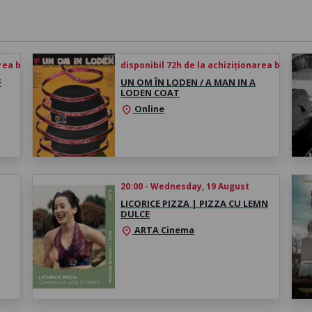
rea biletului
disponibil 72h de la achiziționarea biletului
F
UN OM ÎN LODEN / A MAN IN A
LODEN COAT
Online
location_on
20:00 - Wednesday, 19 August
LICORICE PIZZA | PIZZA CU LEMN
DULCE
ARTA Cinema
location_on