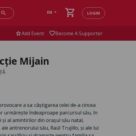
shopping_cart
search
EN
LOGIN
star
favorite
Add Event
Become A Supporter
cție Mijain
NȚĂ
rovocare a sa: câștigarea celei de-a cincea
tar urmărește îndeaproape parcursul său, în
și al amintirilor din orașul său natal,
e antrenorului său, Raúl Trujillo, și ale lui
in sacrificiu și dragoste pentru familia sa.