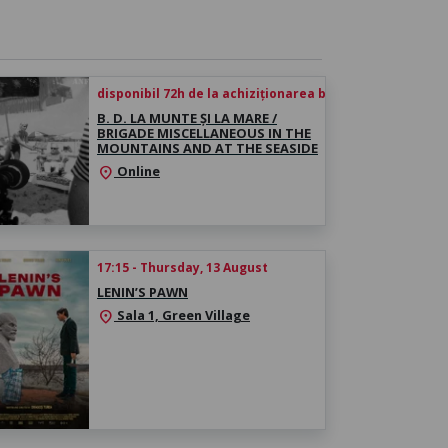
disponibil 72h de la achiziționarea biletului
B. D. LA MUNTE ȘI LA MARE /
BRIGADE MISCELLANEOUS IN THE
MOUNTAINS AND AT THE SEASIDE
Online
location_on
17:15 - Thursday, 13 August
LENIN’S PAWN
Sala 1, Green Village
location_on