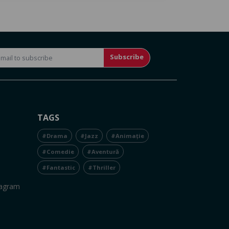
Subscribe
TAGS
#Drama
#Jazz
#Animație
#Comedie
#Aventură
#Fantastic
#Thriller
tagram