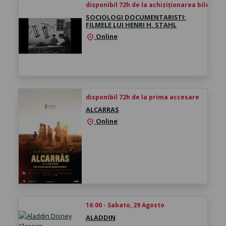
disponibil 72h de la achiziționarea biletului
SOCIOLOGI DOCUMENTARIȘTI:
FILMELE LUI HENRI H. STAHL
Online
location_on
disponibil 72h de la prima accesare
ALCARRAS
Online
location_on
16:00 - Sabato, 29 Agosto
ALADDIN