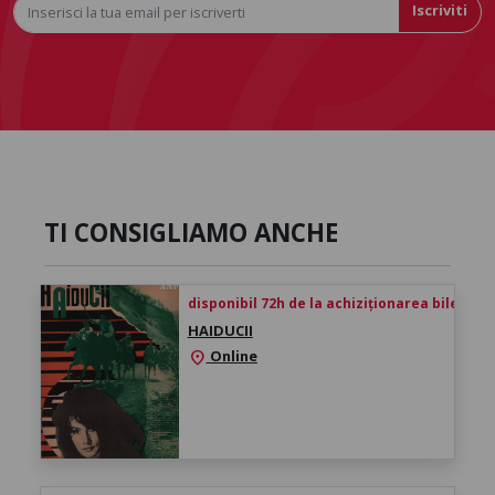
Iscriviti
TI CONSIGLIAMO ANCHE
disponibil 72h de la achiziționarea biletului
HAIDUCII
Online
location_on