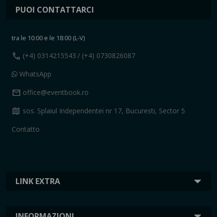
PUOI CONTATTARCI
tra le 10:00 e le 18:00 (L-V)
call
(+4) 0314215543
/ (+4) 0730826087
WhatsApp
mail
office@eventbook.ro
map
sos. Splaiul Independentei nr 17, Bucuresti, Sector 5
Contatto
LINK EXTRA
INFORMAZIONI