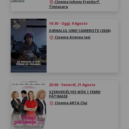
Cinema Johnny Freidorf,
location_on
Timișoara
16:30 - Oggi, 9 Agosto
JURNALUL UNEI CAMERISTE (2026)
Cinema Ateneu Iași
location_on
20:00 - Venerdì, 21 Agosto
SZENVEDÉLYES NÖK | FEMEI
PĂTIMAȘE
Cinema ARTA Cluj
location_on