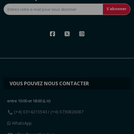
S'abonner
VOUS POUVEZ NOUS CONTACTER
entre 10:00 et 18:00 (L-V)
call
(+4) 0314215543
/ (+4) 0730826087
WhatsApp