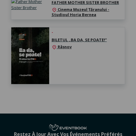
FATHER MOTHER SISTER BROTHER
Cinema Muzeul Țăranului -
location_on
Studioul Horia Bernea
-
BILETUL „BA DA, SE POATE!”
Râșnov
location_on
Restez À Jour Avec Vos Événements Préférés