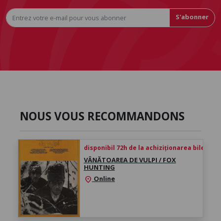
S'abonner
NOUS VOUS RECOMMANDONS
disponibil 72h de la achiziționarea biletului
VÂNĂTOAREA DE VULPI / FOX
HUNTING
Online
location_on