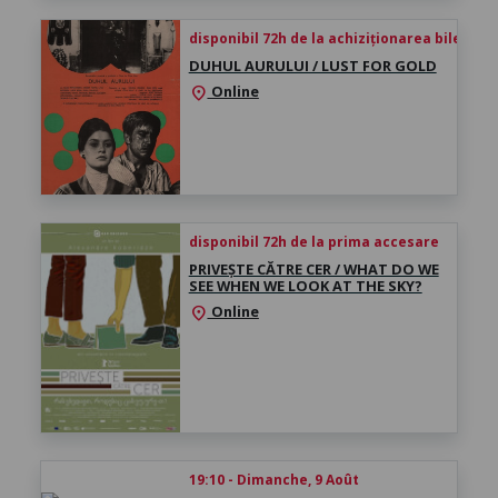
disponibil 72h de la achiziționarea biletului
DUHUL AURULUI / LUST FOR GOLD
Online
location_on
disponibil 72h de la prima accesare
PRIVEȘTE CĂTRE CER / WHAT DO WE
SEE WHEN WE LOOK AT THE SKY?
Online
location_on
19:10 - Dimanche, 9 Août