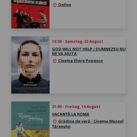
Online
location_on
15:00 - Samstag, 22 August
GOD WILL NOT HELP / DUMNEZEU NU
NE VA AJUTA
Cinema Elvire Popesco
location_on
21:00 - Freitag, 14 August
VACANȚĂ LA ROMA
Grădina de vară - Cinema Muzeul
location_on
Țăranului