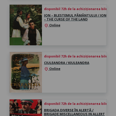
disponibil 72h de la achiziționarea biletului
ION – BLESTEMUL PĂMÂNTULUI / ION
– THE CURSE OF THE LAND
Online
location_on
disponibil 72h de la achiziționarea biletului
CIULEANDRA / KIULEANDRA
Online
location_on
disponibil 72h de la achiziționarea biletului
BRIGADA DIVERSE ÎN ALERTĂ /
BRIGADE MISCELLANEOUS IN ALLERT