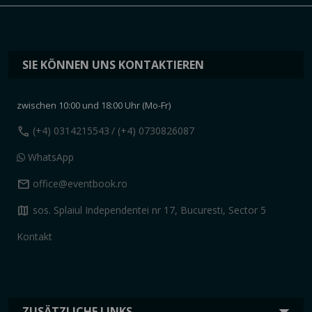
SIE KÖNNEN UNS KONTAKTIEREN
zwischen 10:00 und 18:00 Uhr (Mo-Fr)
call
(+4) 0314215543
/ (+4) 0730826087
WhatsApp
mail
office@eventbook.ro
map
sos. Splaiul Independentei nr 17, Bucuresti, Sector 5
Kontakt
ZUSÄTZLICHE LINKS