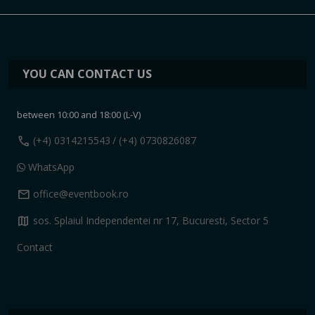
YOU CAN CONTACT US
between 10:00 and 18:00 (L-V)
call
(+4) 0314215543
/ (+4) 0730826087
WhatsApp
mail
office@eventbook.ro
map
sos. Splaiul Independentei nr 17, Bucuresti, Sector 5
Contact