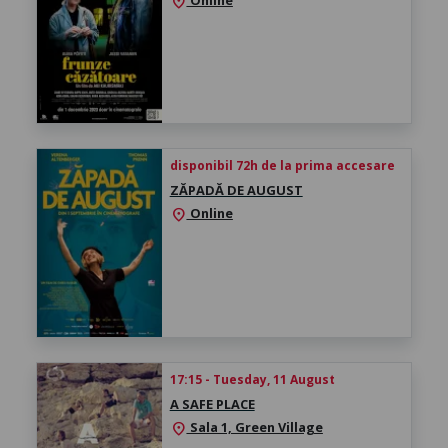
location_on
disponibil 72h de la prima accesare
ZĂPADĂ DE AUGUST
Online
location_on
17:15 - Tuesday, 11 August
A SAFE PLACE
Sala 1, Green Village
location_on