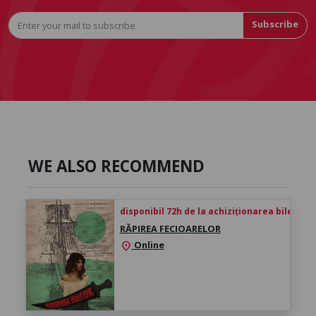
Subscribe
WE ALSO RECOMMEND
disponibil 72h de la achiziționarea biletului
RĂPIREA FECIOARELOR
Online
location_on