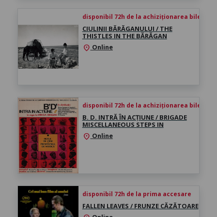
disponibil 72h de la achiziționarea biletului
CIULINII BĂRĂGANULUI / THE
THISTLES IN THE BĂRĂGAN
Online
location_on
disponibil 72h de la achiziționarea biletului
B. D. INTRĂ ÎN ACȚIUNE / BRIGADE
MISCELLANEOUS STEPS IN
Online
location_on
disponibil 72h de la prima accesare
FALLEN LEAVES / FRUNZE CĂZĂTOARE
Online