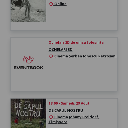
Online
location_on
Ochelari 3D de unica folosinta
OCHELARI 3D
Cinema Şerban Ionescu Petroșani
location_on
18:00 - Samedi, 29 Août
DE CAPUL NOSTRU
Cinema Johnny Freidorf,
location_on
Timișoara