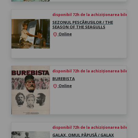
disponibil 72h de la achiziționarea biletului
SEZONUL PESCĂRUȘILOR / THE
SEASON OF THE SEAGULLS
Online
location_on
disponibil 72h de la achiziționarea biletului
BUREBISTA
Online
location_on
disponibil 72h de la achiziționarea biletului
GALAX, OMUL PĂPUȘĂ / GALAX