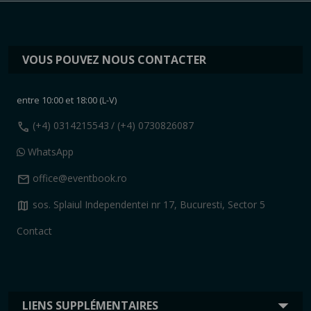
VOUS POUVEZ NOUS CONTACTER
entre 10:00 et 18:00 (L-V)
call
(+4) 0314215543
/ (+4) 0730826087
WhatsApp
mail
office@eventbook.ro
map
sos. Splaiul Independentei nr 17, Bucuresti, Sector 5
Contact
LIENS SUPPLÉMENTAIRES