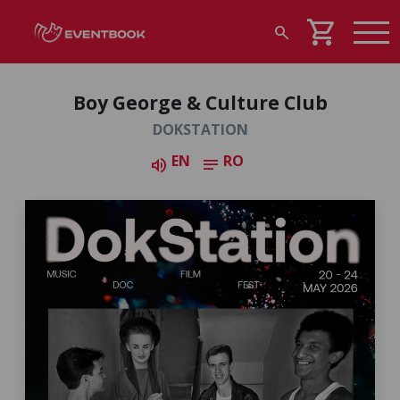
shopping_cart
search
Boy George & Culture Club
DOKSTATION
EN
RO
volume_up
notes