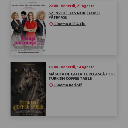
20:00 - Venerdì, 21 Agosto
SZENVEDÉLYES NÖK | FEMEI
PĂTIMAȘE
Cinema ARTA Cluj
location_on
16:00 - Venerdì, 14 Agosto
MĂSUȚA DE CAFEA TURCEASCĂ / THE
TURKISH COFFEE TABLE
Cinema Karloff
location_on