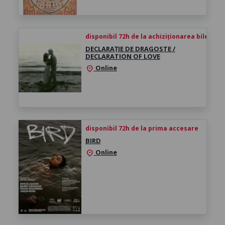
disponibil 72h de la achiziționarea biletului
DECLARAȚIE DE DRAGOSTE /
DECLARATION OF LOVE
Online
location_on
disponibil 72h de la prima accesare
BIRD
Online
location_on