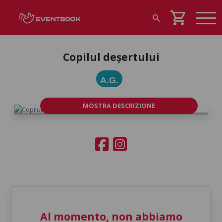
shopping_cart
search
Copilul deșertului
A.G.
MOSTRA DESCRIZIONE
Al momento, non abbiamo