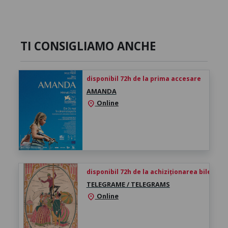
TI CONSIGLIAMO ANCHE
disponibil 72h de la prima accesare
AMANDA
Online
location_on
disponibil 72h de la achiziționarea biletului
TELEGRAME / TELEGRAMS
Online
location_on