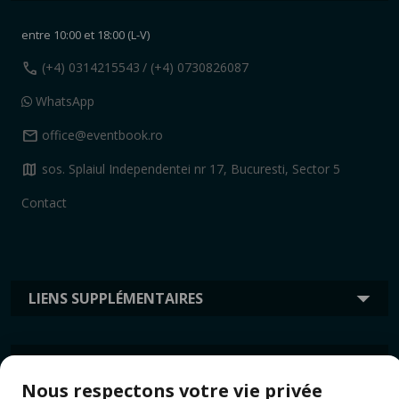
entre 10:00 et 18:00 (L-V)
call
(+4) 0314215543
/ (+4) 0730826087
WhatsApp
mail
office@eventbook.ro
map
sos. Splaiul Independentei nr 17, Bucuresti, Sector 5
Contact
LIENS SUPPLÉMENTAIRES
INFORMATION
Nous respectons votre vie privée