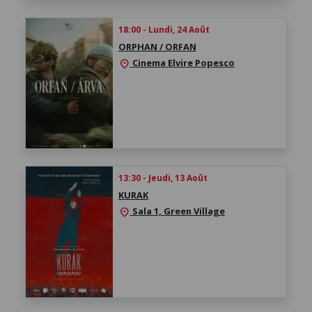
18:00 - Lundi, 24 Août
ORPHAN / ORFAN
Cinema Elvire Popesco
location_on
13:30 - Jeudi, 13 Août
KURAK
Sala 1, Green Village
location_on