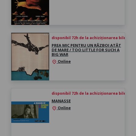
disponibil 72h de la achiziționarea biletului
PREA MIC PENTRU UN RĂZBOI ATÂT
DE MARE / TOO LITTLE FOR SUCH A
BIG WAR
Online
location_on
disponibil 72h de la achiziționarea biletului
MANASSE
Online
location_on