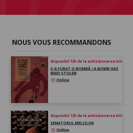
NOUS VOUS RECOMMANDONS
disponibil 72h de la achiziționarea biletului
S-A FURAT O BOMBĂ / A BOMB HAS
BEED STOLEN
Online
location_on
disponibil 72h de la achiziționarea biletului
SENATORUL MELCILOR
Online
location_on