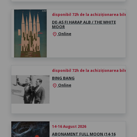
disponibil 72h de la achiziționarea biletului
DE-AȘ FI HARAP ALB / THE WHITE
MOOR
Online
location_on
disponibil 72h de la achiziționarea biletului
BING BANG
Online
location_on
14-16 August 2026
ABONAMENT FULL MOON (14-16