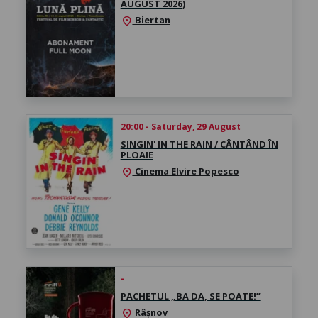
AUGUST 2026)
Biertan
location_on
20:00 - Saturday, 29 August
SINGIN' IN THE RAIN / CÂNTÂND ÎN
PLOAIE
Cinema Elvire Popesco
location_on
-
PACHETUL „BA DA, SE POATE!”
Râșnov
location_on