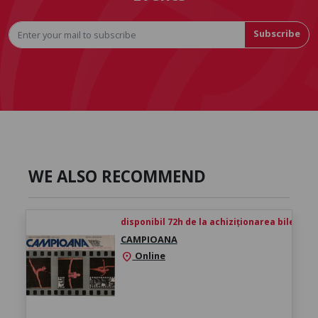
Subscribe
WE ALSO RECOMMEND
disponibil 72h de la achiziționarea biletului
CAMPIOANA
Online
location_on