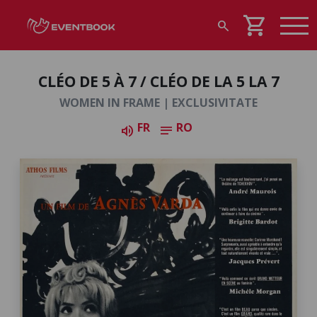
shopping_cart
search
CLÉO DE 5 À 7 / CLÉO DE LA 5 LA 7
WOMEN IN FRAME | EXCLUSIVITATE
FR
RO
volume_up
notes