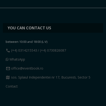
YOU CAN CONTACT US
between 10:00 and 18:00 (L-V)
call
(+4) 0314215543
/ (+4) 0730826087
WhatsApp
mail
office@eventbook.ro
map
sos. Splaiul Independentei nr 17, Bucuresti, Sector 5
Contact