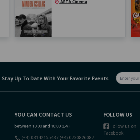
ARTA Cinema
location_on
Stay Up To Date With Your Favorite Events
YOU CAN CONTACT US
FOLLOW US
between 10:00 and 18:00 (L-V)
Follow us on
Facebook
call
(+4) 0314215543
/ (+4) 0730826087