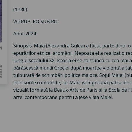
(1h30)
VO RUP, RO SUB RO
Anul: 2024
Sinopsis: Maia (Alexandra Gulea) a făcut parte dintr-o
epurărilor etnice, aromânii. Nepoata ei a realizat o recon
lungul secolului XX. Istoria ei se confundă cu cea mai ampl
părăsească munții Greciei după moartea violentă a t
tulburată de schimbări politice majore. Soțul Maiei (b
închisorile comuniste, iar Maia își îngroapă patru din c
vizuală formată la Beaux-Arts de Paris și la Școla d
artei contemporane pentru a țese viața Maiei.