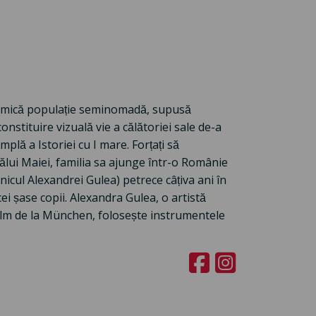
 mică populație seminomadă, supusă
stituire vizuală vie a călătoriei sale de-a
ă a Istoriei cu I mare. Forțați să
atălui Maiei, familia sa ajunge într-o Românie
unicul Alexandrei Gulea) petrece câțiva ani în
ei șase copii. Alexandra Gulea, o artistă
e Film de la München, folosește instrumentele