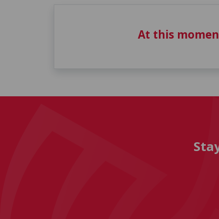
At this momen
Sta