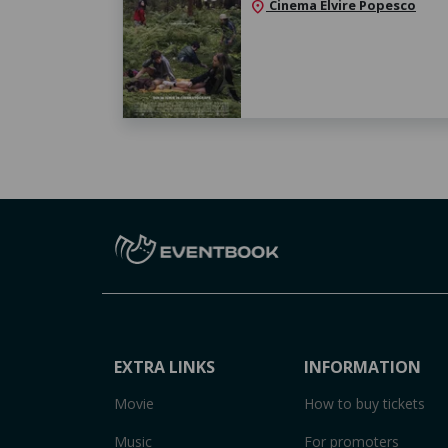
Cinema Elvire Popesco
location_on
EXTRA LINKS
INFORMATION
Movie
How to buy tickets
Music
For promoters