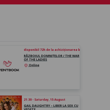
disponibil 72h de la achiziționarea biletului
RĂZBOIUL DOMNIȚELOR / THE WAR
OF THE LADIES
Online
location_on
21:30 - Saturday, 15 August
GAIL DAUGHTRY – LIBER LA SEX CU
VEDETE