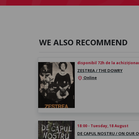
WE ALSO RECOMMEND
disponibil 72h de la achiziționa
ZESTREA / THE DOWRY
Online
location_on
18:00 - Tuesday, 18 August
DE CAPUL NOSTRU / ON OUR 