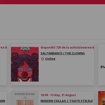
rea biletului
disponibil 72h de la achiziționarea biletului
SALTIMBANCII / THE CLOWNS
Online
location_on
18:00 - Friday, 21 August
OWN
MINDEN CSILLAG | TOATE STELELE