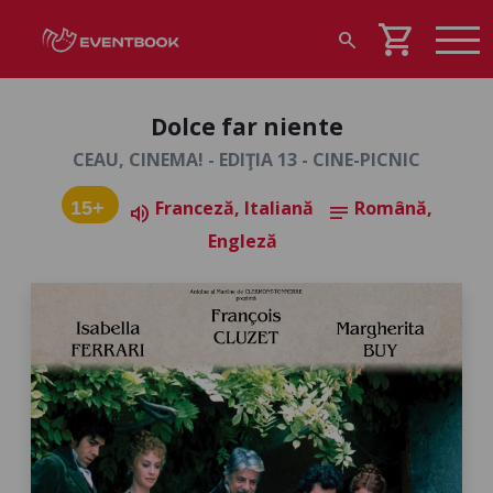
shopping_cart
search
Dolce far niente
CEAU, CINEMA! - EDIŢIA 13 - CINE-PICNIC
Franceză, Italiană
Română,
15+
volume_up
notes
Engleză