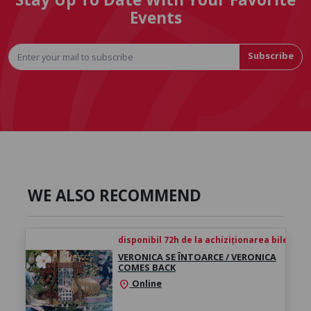
Events
Subscribe
WE ALSO RECOMMEND
disponibil 72h de la achiziționarea biletului
VERONICA SE ÎNTOARCE / VERONICA
COMES BACK
Online
location_on