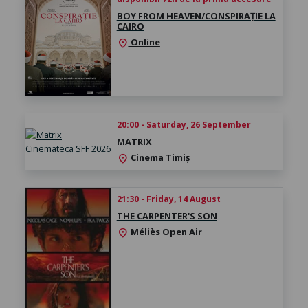
BOY FROM HEAVEN/CONSPIRAȚIE LA
CAIRO
Online
location_on
20:00 - Saturday, 26 September
MATRIX
Cinema Timiș
location_on
21:30 - Friday, 14 August
THE CARPENTER'S SON
Méliès Open Air
location_on