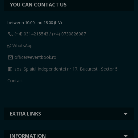
YOU CAN CONTACT US
between 10:00 and 18:00 (L-V)
call
(+4) 0314215543
/ (+4) 0730826087
WhatsApp
mail
office@eventbook.ro
map
sos. Splaiul Independentei nr 17, Bucuresti, Sector 5
Contact
EXTRA LINKS
INFORMATION