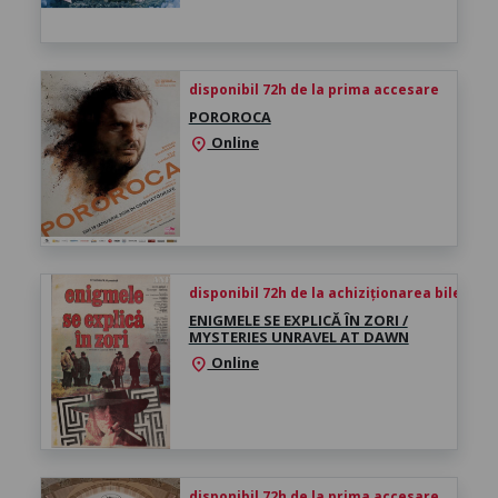
disponibil 72h de la prima accesare
POROROCA
Online
location_on
disponibil 72h de la achiziționarea biletului
ENIGMELE SE EXPLICĂ ÎN ZORI /
MYSTERIES UNRAVEL AT DAWN
Online
location_on
disponibil 72h de la prima accesare