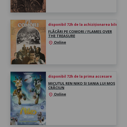
disponibil 72h de la achiziționarea biletului
FLĂCĂRI PE COMORI / FLAMES OVER
THE TREASURE
Online
location_on
disponibil 72h de la prima accesare
MICUȚUL REN NIKO ȘI SANIA LUI MOȘ
CRĂCIUN
Online
location_on