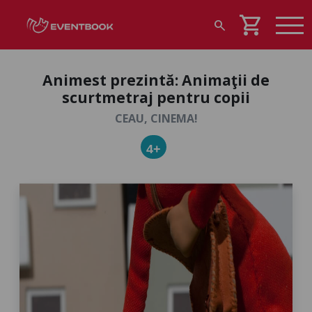
shopping_cart
search
Animest prezintă: Animaţii de
scurtmetraj pentru copii
CEAU, CINEMA!
4+