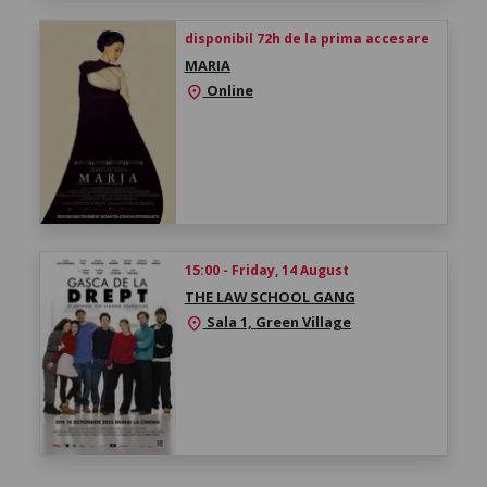
disponibil 72h de la prima accesare
MARIA
Online
location_on
15:00 - Friday, 14 August
THE LAW SCHOOL GANG
Sala 1, Green Village
location_on